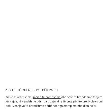
VESHJE TË BRENDSHME PËR VAJZA
Brekë të rehatshme,
maica të brendshme
dhe sete të brendshme të tjera
për vajza, të këndshme për nga dizajni dhe të buta për lëkurë. Koleksioni
jonë i veshjeve të brendshme përbëhet nga stampime dhe dizajne të