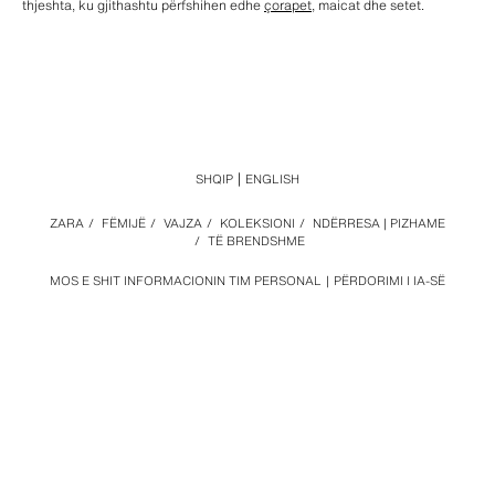
thjeshta, ku gjithashtu përfshihen edhe
çorapet
, maicat dhe setet.
SHQIP
ENGLISH
ZARA
/
FËMIJË
/
VAJZA
/
KOLEKSIONI
/
NDËRRESA | PIZHAME
/
TË BRENDSHME
MOS E SHIT INFORMACIONIN TIM PERSONAL
PËRDORIMI I IA-SË