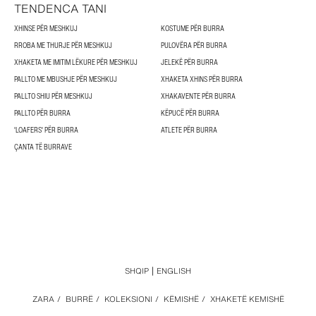
TENDENCA TANI
XHINSE PËR MESHKUJ
KOSTUME PËR BURRA
RROBA ME THURJE PËR MESHKUJ
PULOVËRA PËR BURRA
XHAKETA ME IMITIM LËKURE PËR MESHKUJ
JELEKË PËR BURRA
PALLTO ME MBUSHJE PËR MESHKUJ
XHAKETA XHINS PËR BURRA
PALLTO SHIU PËR MESHKUJ
XHAKAVENTE PËR BURRA
PALLTO PËR BURRA
KËPUCË PËR BURRA
'LOAFERS' PËR BURRA
ATLETE PËR BURRA
ÇANTA TË BURRAVE
SHQIP
ENGLISH
ZARA
/
BURRË
/
KOLEKSIONI
/
KËMISHË
/
XHAKETË KEMISHË