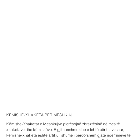
KËMISHË-XHAKETA PËR MESHKUJ
Këmishë-Xhaketat e Meshkujve plotësojnë zbraztësinë në mes të
xhaketave dhe këmishëve. E gjithanshme dhe e lehtë për t'u veshur,
këmishë-xhaketa është artikull shumë i përdorshëm gjatë ndërrimeve të