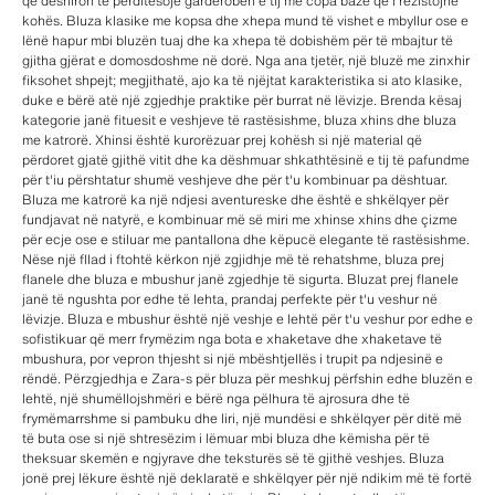
që dëshiron të përditësojë gardërobën e tij me copa bazë që i rezistojnë
kohës. Bluza klasike me kopsa dhe xhepa mund të vishet e mbyllur ose e
lënë hapur mbi bluzën tuaj dhe ka xhepa të dobishëm për të mbajtur të
gjitha gjërat e domosdoshme në dorë. Nga ana tjetër, një bluzë me zinxhir
fiksohet shpejt; megjithatë, ajo ka të njëjtat karakteristika si ato klasike,
duke e bërë atë një zgjedhje praktike për burrat në lëvizje. Brenda kësaj
kategorie janë fituesit e veshjeve të rastësishme, bluza xhins dhe bluza
me katrorë. Xhinsi është kurorëzuar prej kohësh si një material që
përdoret gjatë gjithë vitit dhe ka dëshmuar shkathtësinë e tij të pafundme
për t'iu përshtatur shumë veshjeve dhe për t'u kombinuar pa dështuar.
Bluza me katrorë ka një ndjesi aventureske dhe është e shkëlqyer për
fundjavat në natyrë, e kombinuar më së miri me xhinse xhins dhe çizme
për ecje ose e stiluar me pantallona dhe këpucë elegante të rastësishme.
Nëse një fllad i ftohtë kërkon një zgjidhje më të rehatshme, bluza prej
flanele dhe bluza e mbushur janë zgjedhje të sigurta. Bluzat prej flanele
janë të ngushta por edhe të lehta, prandaj perfekte për t'u veshur në
lëvizje. Bluza e mbushur është një veshje e lehtë për t'u veshur por edhe e
sofistikuar që merr frymëzim nga bota e xhaketave dhe xhaketave të
mbushura, por vepron thjesht si një mbështjellës i trupit pa ndjesinë e
rëndë. Përzgjedhja e Zara-s për bluza për meshkuj përfshin edhe bluzën e
lehtë, një shumëllojshmëri e bërë nga pëlhura të ajrosura dhe të
frymëmarrshme si pambuku dhe liri, një mundësi e shkëlqyer për ditë më
të buta ose si një shtresëzim i lëmuar mbi bluza dhe këmisha për të
theksuar skemën e ngjyrave dhe teksturës së të gjithë veshjes. Bluza
jonë prej lëkure është një deklaratë e shkëlqyer për një ndikim më të fortë