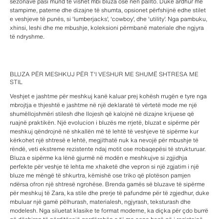
sezonave pasi mund të vishet mbi bluza ose nën pallto. Duke ardhur me
stampime, paterne dhe dizajne të shumta, opsionet përfshijnë edhe stilet
e veshjeve të punës, si 'lumberjacks', 'cowboy', dhe 'utility'. Nga pambuku,
xhinsi, leshi dhe me mbushje, koleksioni përmbanë materiale dhe ngjyra
të ndryshme.
BLUZA PËR MESHKUJ PËR T'I VESHUR ME SHUMË SHTRESA ME
STIL
Veshjet e jashtme për meshkuj kanë kaluar prej kohësh rrugën e tyre nga
mbrojtja e thjeshtë e jashtme në një deklaratë të vërtetë mode me një
shumëllojshmëri stilesh dhe llojesh që kalojnë në dizajne krijuese që
ruajnë praktikën. Një evolucion i bluzës me rrjetë, bluzat e sipërme për
meshkuj qëndrojnë në shkallën më të lehtë të veshjeve të sipërme kur
kërkohet një shtresë e lehtë, megjithatë nuk ka nevojë për mbushje të
rëndë, veti ekstreme rezistente ndaj motit ose rrobaqepësi të strukturuar.
Bluza e sipërme ka lënë gjurmë në modën e meshkujve si zgjidhja
perfekte për veshje të lehta me xhaketë dhe vepron si një zgjatim i një
bluze me mëngë të shkurtra, këmishë ose triko që plotëson pamjen
ndërsa ofron një shtresë ngrohëse. Brenda gamës së bluzave të sipërme
për meshkuj të Zara, ka stile dhe prerje të pafundme për të zgjedhur, duke
mbuluar një gamë pëlhurash, materialesh, ngjyrash, teksturash dhe
modelesh. Nga siluetat klasike te format moderne, ka diçka për çdo burrë