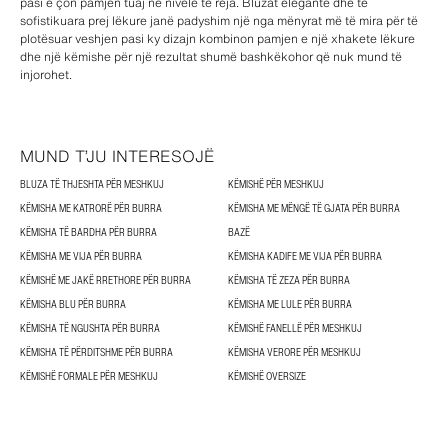
pasi e çon pamjen tuaj në nivele të reja. Bluzat elegante dhe të
sofistikuara prej lëkure janë padyshim një nga mënyrat më të mira për të
plotësuar veshjen pasi ky dizajn kombinon pamjen e një xhakete lëkure
dhe një këmishe për një rezultat shumë bashkëkohor që nuk mund të
injorohet.
MUND T’JU INTERESOJË
BLUZA TË THJESHTA PËR MESHKUJ
KËMISHË PËR MESHKUJ
KËMISHA ME KATRORË PËR BURRA
KËMISHA ME MËNGË TË GJATA PËR BURRA
KËMISHA TË BARDHA PËR BURRA
BAZË
KËMISHA ME VIJA PËR BURRA
KËMISHA KADIFE ME VIJA PËR BURRA
KËMISHË ME JAKË RRETHORE PËR BURRA
KËMISHA TË ZEZA PËR BURRA
KËMISHA BLU PËR BURRA
KËMISHA ME LULE PËR BURRA
KËMISHA TË NGUSHTA PËR BURRA
KËMISHË FANELLË PËR MESHKUJ
KËMISHA TË PËRDITSHME PËR BURRA
KËMISHA VERORE PËR MESHKUJ
KËMISHË FORMALE PËR MESHKUJ
KËMISHË OVERSIZE