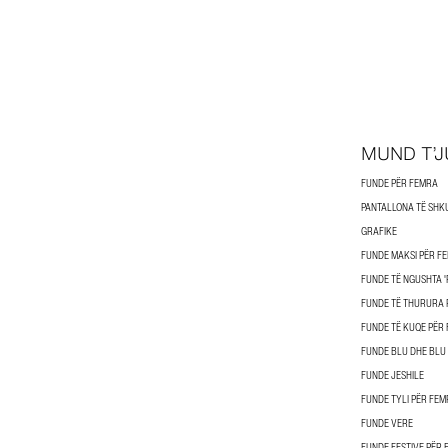
MUND T’J
FUNDE PËR FEMRA
PANTALLONA TË SHK
GRAFIKE
FUNDE MAKSI PËR F
FUNDE TË NGUSHTA '
FUNDE TË THURURA 
FUNDE TË KUQE PËR
FUNDE BLU DHE BLU 
FUNDE JESHILE
FUNDE TYLI PËR FE
FUNDE VERE
FUNDE FESTIVE PËR