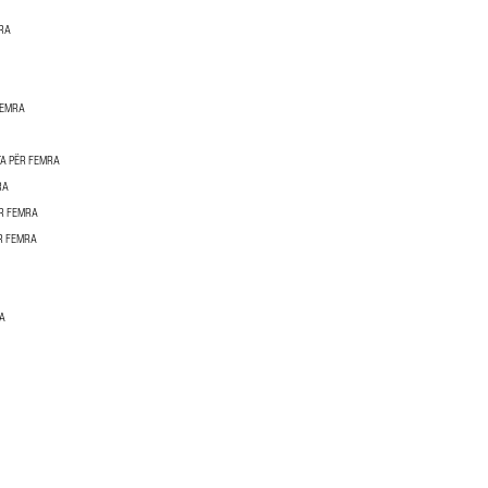
RA
FEMRA
TA PËR FEMRA
RA
R FEMRA
R FEMRA
RA