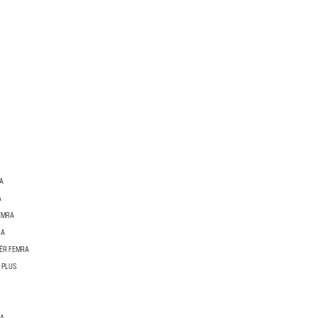
RA
A
EMRA
RA
PËR FEMRA
 PLUS
R
RA