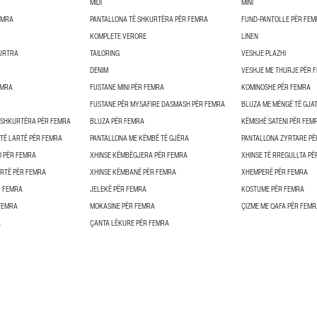
MIDI
MINI
EMRA
PANTALLONA TË SHKURTËRA PËR FEMRA
FUND-PANTOLLE PËR FEM
KOMPLETE VERORE
LINEN
KURTRA
TAILORING
VESHJE PLAZHI
DENIM
VESHJE ME THURJE PËR 
EMRA
FUSTANE MINI PËR FEMRA
KOMINOSHE PËR FEMRA
FUSTANE PËR MYSAFIRE DASMASH PËR FEMRA
BLUZA ME MËNGË TË GJA
 SHKURTËRA PËR FEMRA
BLUZA PËR FEMRA
KËMISHË SATENI PËR FEM
 TË LARTË PËR FEMRA
PANTALLONA ME KËMBË TË GJËRA
PANTALLONA ZYRTARE PË
I PËR FEMRA
XHINSE KËMBËGJERA PËR FEMRA
XHINSE TË RREGULLTA PË
ARTË PËR FEMRA
XHINSE KËMBANË PËR FEMRA
XHEMPERË PËR FEMRA
R FEMRA
JELEKË PËR FEMRA
KOSTUME PËR FEMRA
 FEMRA
MOKASINE PËR FEMRA
ÇIZME ME QAFA PËR FEM
A
ÇANTA LËKURE PËR FEMRA