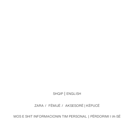
SHQIP
ENGLISH
ZARA
/
FËMIJË
/
AKSESORË | KËPUCË
MOS E SHIT INFORMACIONIN TIM PERSONAL
PËRDORIMI I IA-SË