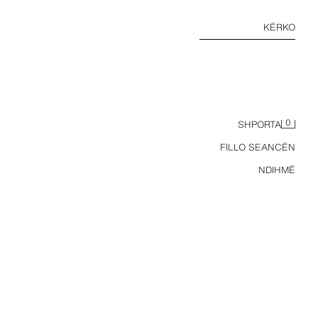
KËRKO
0
SHPORTA
FILLO SEANCËN
NDIHMË