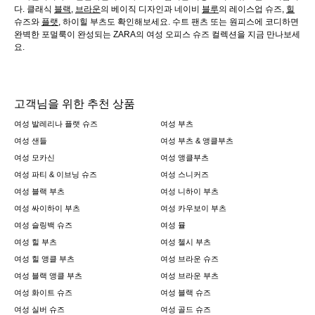
다. 클래식
블랙
,
브라운
의 베이직 디자인과 네이비
블루
의 레이스업 슈즈,
힐
슈즈와
플랫
, 하이힐 부츠도 확인해보세요. 수트 팬츠 또는 원피스에 코디하면
완벽한 포멀룩이 완성되는 ZARA의 여성 오피스 슈즈 컬렉션을 지금 만나보세
요.
고객님을 위한 추천 상품
여성 발레리나 플랫 슈즈
여성 부츠
여성 샌들
여성 부츠 & 앵클부츠
여성 모카신
여성 앵클부츠
여성 파티 & 이브닝 슈즈
여성 스니커즈
여성 블랙 부츠
여성 니하이 부츠
여성 싸이하이 부츠
여성 카우보이 부츠
여성 슬링백 슈즈
여성 뮬
여성 힐 부츠
여성 첼시 부츠
여성 힐 앵클 부츠
여성 브라운 슈즈
여성 블랙 앵클 부츠
여성 브라운 부츠
여성 화이트 슈즈
여성 블랙 슈즈
여성 실버 슈즈
여성 골드 슈즈