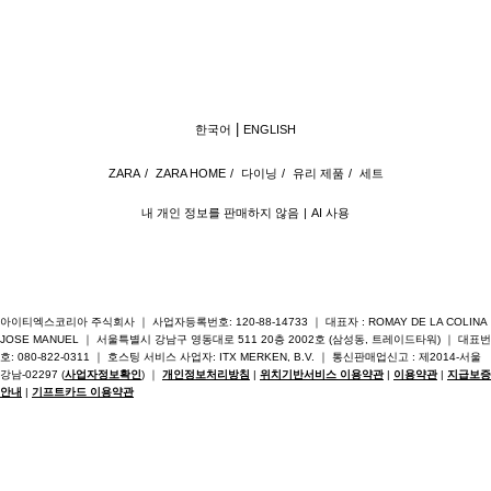
한국어
ENGLISH
ZARA
/
ZARA HOME
/
다이닝
/
유리 제품
/
세트
내 개인 정보를 판매하지 않음
AI 사용
아이티엑스코리아 주식회사 ｜ 사업자등록번호: 120-88-14733 ｜ 대표자 : ROMAY DE LA COLINA
JOSE MANUEL ｜ 서울특별시 강남구 영동대로 511 20층 2002호 (삼성동, 트레이드타워) ｜ 대표번
호: 080-822-0311 ｜ 호스팅 서비스 사업자: ITX MERKEN, B.V. ｜ 통신판매업신고 : 제2014-서울
강남-02297 (
사업자정보확인
) ｜
개인정보처리방침
|
위치기반서비스 이용약관
|
이용약관
|
지급보증
안내
|
기프트카드 이용약관