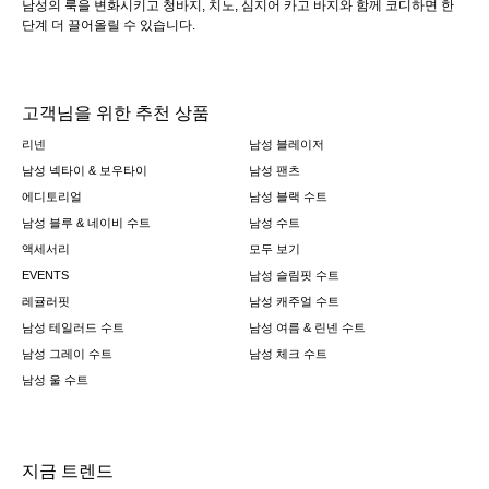
남성의 룩을 변화시키고 청바지, 치노, 심지어 카고 바지와 함께 코디하면 한
단계 더 끌어올릴 수 있습니다.
고객님을 위한 추천 상품
리넨
남성 블레이저
남성 넥타이 & 보우타이
남성 팬츠
에디토리얼
남성 블랙 수트
남성 블루 & 네이비 수트
남성 수트
액세서리
모두 보기
EVENTS
남성 슬림핏 수트
레귤러핏
남성 캐주얼 수트
남성 테일러드 수트
남성 여름 & 린넨 수트
남성 그레이 수트
남성 체크 수트
남성 울 수트
지금 트렌드