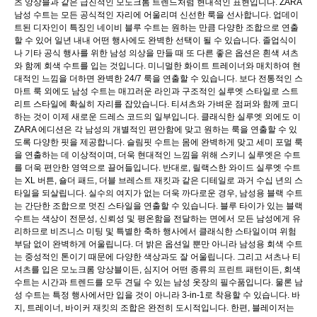
츠 앙상블과 같은 급진적인 모노크롬 트렌드처럼 현대적인 표현입니다. ZARA
남성 수트는 모든 공식적인 자리에 어울리며 신선한 룩을 선사합니다. 업데이
트된 디자인이 특징인 네이비 블루 수트는 원하는 만큼 다양한 조합으로 연출
할 수 있어 일년 내내 어떤 행사에도 완벽한 선택이 될 수 있습니다. 졸업식이
나 기타 공식 행사를 위한 남성 의상을 만들 때 또 다른 좋은 옵션은 흰색 셔츠
와 함께 회색 수트를 입는 것입니다. 미니멀한 화이트 트레이너와 매치하여 현
대적인 느낌을 더하면 완벽한 24/7 룩을 연출할 수 있습니다. 보다 전통적인 스
마트 룩 외에도 남성 수트는 매끄러운 라인과 구조적인 실루엣 스타일로 스트
리트 스타일에 확실히 자리를 잡았습니다. 티셔츠와 가벼운 점퍼와 함께 코디
하는 것이 이제 새로운 드레스 코드의 일부입니다. 클래식한 실루엣 외에도 이
ZARA 에디션은 각 남성의 개별적인 편안함에 맞고 원하는 룩을 연출할 수 있
도록 다양한 핏을 제공합니다. 슬림핏 수트는 몸에 완벽하게 맞고 세미 포멀 룩
을 연출하는 데 이상적이며, 더욱 현대적인 느낌을 위해 스키니 실루엣은 수트
를 더욱 편안한 영역으로 끌어들입니다. 반대로, 릴랙스한 와이드 실루엣 수트
는 XL 버튼, 숄더 패드, 더블 브레스트 재킷과 같은 디테일로 과거 수십 년의 스
타일을 되살립니다. 실수의 여지가 없는 더욱 까다로운 경우, 남성용 블랙 수트
는 간단한 조합으로 멋진 스타일을 연출할 수 있습니다. 블루 타이가 있는 블랙
수트는 색상이 전문성, 신뢰성 및 평온함을 전달하는 면에서 모든 남성에게 유
리하므로 비즈니스 미팅 및 특별한 축하 행사에서 클래식한 스타일이며 위험
부담 없이 완벽하게 어울립니다. 더 밝은 옵션일 뿐만 아니라 남성용 회색 수트
는 중성적인 톤이기 때문에 다양한 색상과도 잘 어울립니다. 그리고 셔츠나 티
셔츠를 입은 모노크롬 앙상블이든, 심지어 어떤 종류의 프린트 패턴이든, 회색
수트는 시간과 트렌드를 모두 견딜 수 있는 남성 옷장의 필수품입니다. 물론 남
성 수트는 특정 행사에서만 입을 것이 아니라 3-in-1로 착용할 수 있습니다. 바
지, 트레이너, 바이커 재킷의 조합은 완전히 도시적입니다. 한편, 블레이저는