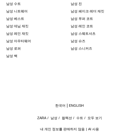
남성 수트
남성 진
남성 니트웨어
남성 페이크 레더 재킷
남성 베스트
남성 푸퍼 코트
남성 데님 재킷
남성 레인 코트
남성 레인 재킷
남성 스웨트셔츠
남성 아우터웨어
남성 슈즈
남성 로퍼
남성 스니커즈
남성 백
한국어
ENGLISH
ZARA
/
남성
/
컬렉션
/
수트
/
모두 보기
내 개인 정보를 판매하지 않음
AI 사용