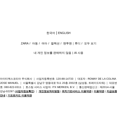
한국어
ENGLISH
ZARA
/
아동
/
여아
/
컬렉션
/
맨투맨｜후디
/
모두 보기
내 개인 정보를 판매하지 않음
AI 사용
아이티엑스코리아 주식회사 ｜ 사업자등록번호: 120-88-14733 ｜ 대표자 : ROMAY DE LA COLINA
JOSE MANUEL ｜ 서울특별시 강남구 영동대로 511 20층 2002호 (삼성동, 트레이드타워) ｜ 대표번
호: 080-822-0311 ｜ 호스팅 서비스 사업자: ITX MERKEN, B.V. ｜ 통신판매업신고 : 제2014-서울
강남-02297 (
사업자정보확인
) ｜
개인정보처리방침
|
위치기반서비스 이용약관
|
이용약관
|
지급보증
안내
|
기프트카드 이용약관