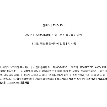
한국어
ENGLISH
ZARA
/
ZARA HOME
/
침구류
/
침구류
/
리넨
내 개인 정보를 판매하지 않음
AI 사용
아이티엑스코리아 주식회사 ｜ 사업자등록번호: 120-88-14733 ｜ 대표자 : ROMAY DE LA COLINA
JOSE MANUEL ｜ 서울특별시 강남구 영동대로 511 20층 2002호 (삼성동, 트레이드타워) ｜ 대표번
호: 080-822-0311 ｜ 호스팅 서비스 사업자: ITX MERKEN, B.V. ｜ 통신판매업신고 : 제2014-서울
강남-02297 (
사업자정보확인
) ｜
개인정보처리방침
|
위치기반서비스 이용약관
|
이용약관
|
지급보증
안내
|
기프트카드 이용약관