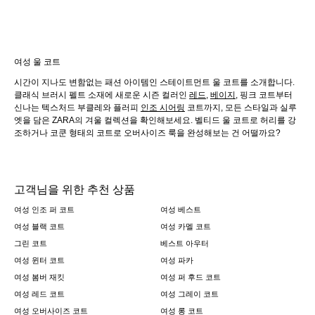
여성 울 코트
시간이 지나도 변함없는 패션 아이템인 스테이트먼트 울 코트를 소개합니다.
클래식 브러시 펠트 소재에 새로운 시즌 컬러인
레드
,
베이지
, 핑크 코트부터
신나는 텍스처드 부클레와 플러피
인조 시어링
코트까지, 모든 스타일과 실루
엣을 담은 ZARA의 겨울 컬렉션을 확인해보세요. 벨티드 울 코트로 허리를 강
조하거나 코쿤 형태의 코트로 오버사이즈 룩을 완성해보는 건 어떨까요?
고객님을 위한 추천 상품
여성 인조 퍼 코트
여성 베스트
여성 블랙 코트
여성 카멜 코트
그린 코트
베스트 아우터
여성 윈터 코트
여성 파카
여성 봄버 재킷
여성 퍼 후드 코트
여성 레드 코트
여성 그레이 코트
여성 오버사이즈 코트
여성 롱 코트