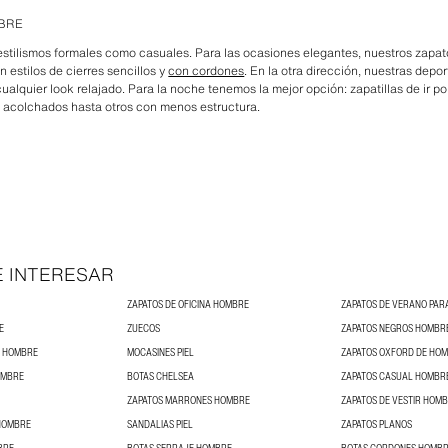
BRE
stilismos formales como casuales. Para las ocasiones elegantes, nuestros zapat
 estilos de cierres sencillos y
con cordones
. En la otra dirección, nuestras depor
alquier look relajado. Para la noche tenemos la mejor opción: zapatillas de ir p
s acolchados hasta otros con menos estructura.
E INTERESAR
ZAPATOS DE OFICINA HOMBRE
ZAPATOS DE VERANO PA
E
ZUECOS
ZAPATOS NEGROS HOMBR
S HOMBRE
MOCASINES PIEL
ZAPATOS OXFORD DE HO
OMBRE
BOTAS CHELSEA
ZAPATOS CASUAL HOMBR
ZAPATOS MARRONES HOMBRE
ZAPATOS DE VESTIR HOM
 HOMBRE
SANDALIAS PIEL
ZAPATOS PLANOS