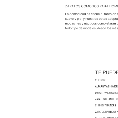
ZAPATOS CÓMODOS PARA HOM
La comodidad es esencial tanto en e
suave
y
piel
y nuestras
botas
adoptan
mocasines
y náuticos completarán cu
todo tipo de modelos, desde los má
TE PUED
VER TODO B
ALPARGATAS HOMBR
DEPORTIVAS NEGRA
ZAPATOS DE ANTE H
CHUNKY TRAINERS
ZAPATOS NÁUTICOS