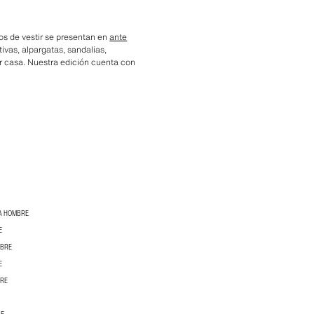
os de vestir se presentan en
ante
tivas, alpargatas, sandalias,
or casa. Nuestra edición cuenta con
RA HOMBRE
E
MBRE
E
BRE