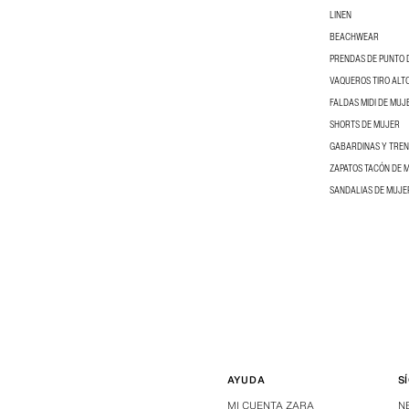
LINEN
BEACHWEAR
PRENDAS DE PUNTO 
VAQUEROS TIRO ALT
FALDAS MIDI DE MUJ
SHORTS DE MUJER
GABARDINAS Y TRE
ZAPATOS TACÓN DE 
SANDALIAS DE MUJE
AYUDA
S
MI CUENTA ZARA
N