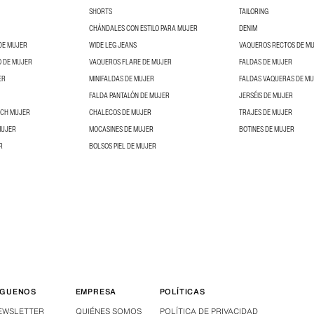
SHORTS
TAILORING
CHÁNDALES CON ESTILO PARA MUJER
DENIM
DE MUJER
WIDE LEG JEANS
VAQUEROS RECTOS DE M
O DE MUJER
VAQUEROS FLARE DE MUJER
FALDAS DE MUJER
ER
MINIFALDAS DE MUJER
FALDAS VAQUERAS DE M
FALDA PANTALÓN DE MUJER
JERSÉIS DE MUJER
NCH MUJER
CHALECOS DE MUJER
TRAJES DE MUJER
MUJER
MOCASINES DE MUJER
BOTINES DE MUJER
R
BOLSOS PIEL DE MUJER
ÍGUENOS
EMPRESA
POLÍTICAS
EWSLETTER
QUIÉNES SOMOS
POLÍTICA DE PRIVACIDAD