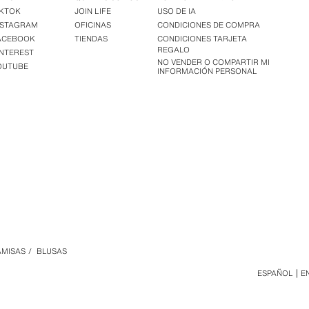
IKTOK
JOIN LIFE
USO DE IA
NSTAGRAM
OFICINAS
CONDICIONES DE COMPRA
ACEBOOK
TIENDAS
CONDICIONES TARJETA
REGALO
INTEREST
NO VENDER O COMPARTIR MI
OUTUBE
INFORMACIÓN PERSONAL
AMISAS
/
BLUSAS
ESPAÑOL
E