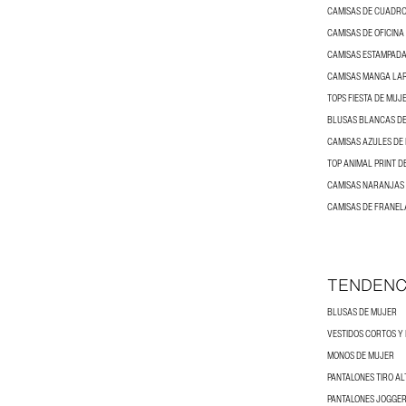
CAMISAS DE CUADRO
CAMISAS DE OFICINA
CAMISAS ESTAMPADA
CAMISAS MANGA LA
TOPS FIESTA DE MUJ
BLUSAS BLANCAS D
CAMISAS AZULES DE
TOP ANIMAL PRINT D
CAMISAS NARANJAS
CAMISAS DE FRANEL
TENDENC
BLUSAS DE MUJER
VESTIDOS CORTOS Y 
MONOS DE MUJER
PANTALONES TIRO AL
PANTALONES JOGGER