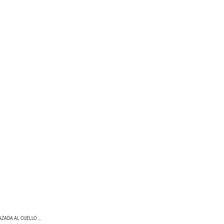
BLUSAS DE MUJER CON LAZADA AL CUELLO Y BLUSAS CON LAZOS