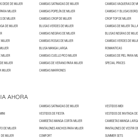
S DEDE DE MUJER
CAMISAS SATINADAS DE MUJER
CAMISAS VAQUERAS DE 
 PARA MUJER
CAMISAS POPELÍN DE MUJER
CAMISAS Y BLUSAS BORD
S DE MUJER
CAMISAS CROP DE MUJER
CROP TOP DE MUJER
RGA DE MUJER
BLUSAS VERDES DE MUJER
CAMISAS DE MUJER TALL
ER
CAMISAS NEGRAS DE MUJER
BLUSAS NEGRAS DE MUJ
E MUJER
CAMISAS ROSAS DE MUJER
CAMISAS VERDES DE MUJ
 MUJER
BLUSA MANGA LARGA
ROMANTICAS
E MUJER
CAMISAS CUELLO PICO MUJER
CAMISAS DE PIEL PARA M
 DE MUJER
CAMISAS DE VERANO PARA MUJER
SPECIAL PRICES
A MUJER
CAMISAS MARRONES
IA AHORA
CAMISAS SATINADAS DE MUJER
VESTIDOS MIDI
MINI
VESTIDOS DE FIESTA
VESTIDOS DE INVITADA D
CAMISETAS MANGA CORTA MUJER
CAMISETAS MANGA LARG
TO DE MUJER
PANTALONES ANCHOS PARA MUJER
PANTALONES DE VESTIR D
 DE MUJER
COMFORT
SUMMER SETS