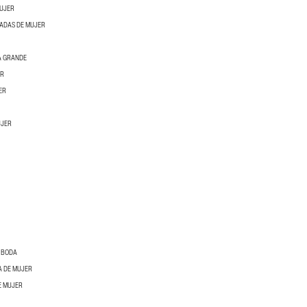
MUJER
ADAS DE MUJER
A GRANDE
ER
ER
UJER
E BODA
A DE MUJER
E MUJER