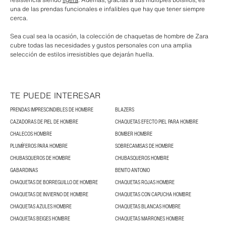
una de las prendas funcionales e infalibles que hay que tener siempre
cerca.
Sea cual sea la ocasión, la colección de chaquetas de hombre de Zara
cubre todas las necesidades y gustos personales con una amplia
selección de estilos irresistibles que dejarán huella.
TE PUEDE INTERESAR
PRENDAS IMPRESCINDIBLES DE HOMBRE
BLAZERS
CAZADORAS DE PIEL DE HOMBRE
CHAQUETAS EFECTO PIEL PARA HOMBRE
CHALECOS HOMBRE
BOMBER HOMBRE
PLUMÍFEROS PARA HOMBRE
SOBRECAMISAS DE HOMBRE
CHUBASQUEROS DE HOMBRE
CHUBASQUEROS HOMBRE
GABARDINAS
BENITO ANTONIO
CHAQUETAS DE BORREGUILLO DE HOMBRE
CHAQUETAS ROJAS HOMBRE
CHAQUETAS DE INVIERNO DE HOMBRE
CHAQUETAS CON CAPUCHA HOMBRE
CHAQUETAS AZULES HOMBRE
CHAQUETAS BLANCAS HOMBRE
CHAQUETAS BEIGES HOMBRE
CHAQUETAS MARRONES HOMBRE