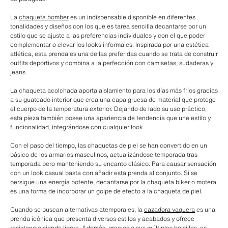
La
chaqueta bomber
es un indispensable disponible en diferentes
tonalidades y diseños con los que es tarea sencilla decantarse por un
estilo que se ajuste a las preferencias individuales y con el que poder
complementar o elevar los looks informales. Inspirada por una estética
atlética, esta prenda es una de las preferidas cuando se trata de construir
outfits deportivos y combina a la perfección con camisetas, sudaderas y
jeans.
La chaqueta acolchada aporta aislamiento para los días más fríos gracias
a su guateado interior que crea una capa gruesa de material que protege
el cuerpo de la temperatura exterior. Dejando de lado su uso práctico,
esta pieza también posee una apariencia de tendencia que une estilo y
funcionalidad, integrándose con cualquier look.
Con el paso del tiempo, las chaquetas de piel se han convertido en un
básico de los armarios masculinos, actualizándose temporada tras
temporada pero manteniendo su encanto clásico. Para causar sensación
con un look casual basta con añadir esta prenda al conjunto. Si se
persigue una energía potente, decantarse por la chaqueta biker o motera
es una forma de incorporar un golpe de efecto a la chaqueta de piel.
Cuando se buscan alternativas atemporales, la
cazadora vaquera
es una
prenda icónica que presenta diversos estilos y acabados y ofrece
resistencia siendo
ligera
. Además, gracias a sus múltiples bolsillos, es