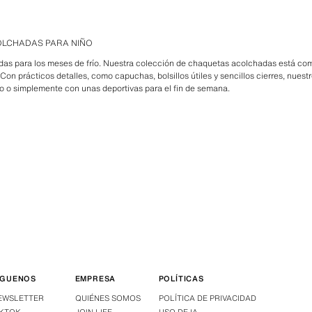
OLCHADAS PARA NIÑO
idas para los meses de frío. Nuestra colección de chaquetas acolchadas está co
 Con prácticos detalles, como capuchas, bolsillos útiles y sencillos cierres, nues
gio o simplemente con unas deportivas para el fin de semana.
ÍGUENOS
EMPRESA
POLÍTICAS
EWSLETTER
QUIÉNES SOMOS
POLÍTICA DE PRIVACIDAD