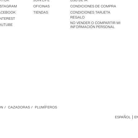
IKTOK
JOIN LIFE
USO DE IA
NSTAGRAM
OFICINAS
CONDICIONES DE COMPRA
ACEBOOK
TIENDAS
CONDICIONES TARJETA
REGALO
INTEREST
NO VENDER O COMPARTIR MI
OUTUBE
INFORMACIÓN PERSONAL
ÓN
/
CAZADORAS
/
PLUMÍFEROS
ESPAÑOL
E