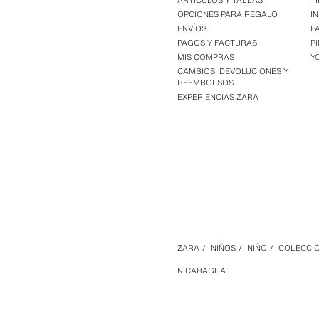
ARTÍCULOS Y TALLAS
T
OPCIONES PARA REGALO
I
ENVÍOS
F
PAGOS Y FACTURAS
P
MIS COMPRAS
Y
CAMBIOS, DEVOLUCIONES Y
REEMBOLSOS
EXPERIENCIAS ZARA
ZARA
/
NIÑOS
/
NIÑO
/
COLECCI
NICARAGUA