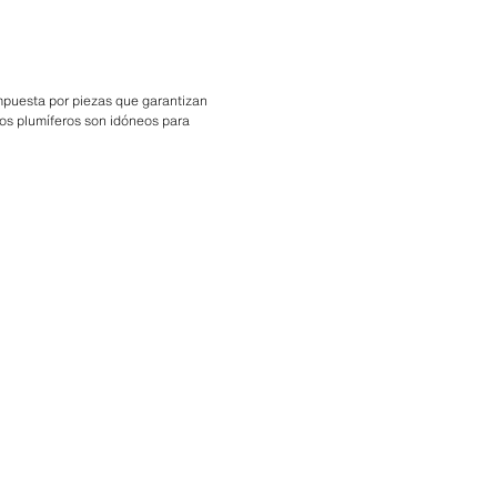
mpuesta por piezas que garantizan
tros plumíferos son idóneos para