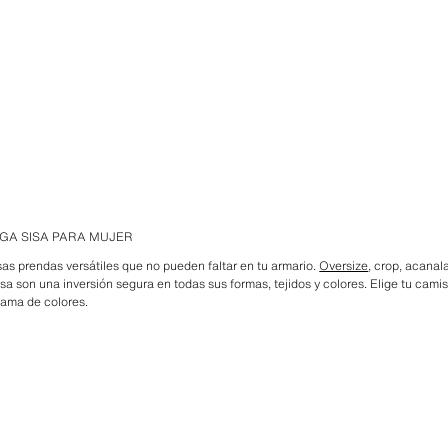
GA SISA PARA MUJER
sas prendas versátiles que no pueden faltar en tu armario.
Oversize
, crop, acanal
a son una inversión segura en todas sus formas, tejidos y colores. Elige tu camis
gama de colores.