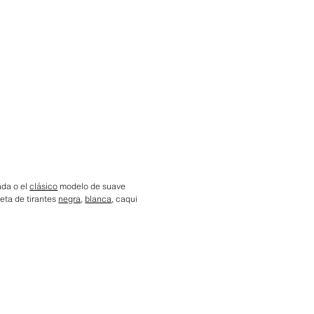
ada o el
clásico
modelo de suave
eta de tirantes
negra
,
blanca
, caqui