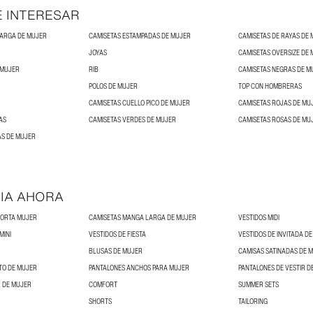
E INTERESAR
LARGA DE MUJER
CAMISETAS ESTAMPADAS DE MUJER
CAMISETAS DE RAYAS DE
JOYAS
CAMISETAS OVERSIZE DE
 MUJER
RIB
CAMISETAS NEGRAS DE M
POLOS DE MUJER
TOP CON HOMBRERAS
CAMISETAS CUELLO PICO DE MUJER
CAMISETAS ROJAS DE MU
AS
CAMISETAS VERDES DE MUJER
CAMISETAS ROSAS DE MU
S DE MUJER
IA AHORA
CORTA MUJER
CAMISETAS MANGA LARGA DE MUJER
VESTIDOS MIDI
MINI
VESTIDOS DE FIESTA
VESTIDOS DE INVITADA D
BLUSAS DE MUJER
CAMISAS SATINADAS DE 
TO DE MUJER
PANTALONES ANCHOS PARA MUJER
PANTALONES DE VESTIR D
 DE MUJER
COMFORT
SUMMER SETS
SHORTS
TAILORING