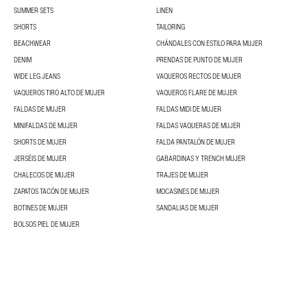
SUMMER SETS
LINEN
SHORTS
TAILORING
BEACHWEAR
CHÁNDALES CON ESTILO PARA MUJER
DENIM
PRENDAS DE PUNTO DE MUJER
WIDE LEG JEANS
VAQUEROS RECTOS DE MUJER
VAQUEROS TIRO ALTO DE MUJER
VAQUEROS FLARE DE MUJER
FALDAS DE MUJER
FALDAS MIDI DE MUJER
MINIFALDAS DE MUJER
FALDAS VAQUERAS DE MUJER
SHORTS DE MUJER
FALDA PANTALÓN DE MUJER
JERSÉIS DE MUJER
GABARDINAS Y TRENCH MUJER
CHALECOS DE MUJER
TRAJES DE MUJER
ZAPATOS TACÓN DE MUJER
MOCASINES DE MUJER
BOTINES DE MUJER
SANDALIAS DE MUJER
BOLSOS PIEL DE MUJER