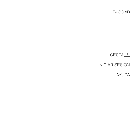
BUSCAR
0
CESTA
INICIAR SESIÓN
AYUDA
CAMISETA STRIKER USA 94 FIFA WORLD CUP™ FIFA CLASSICS