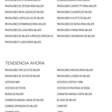
PANTALONES RECTOS PARA MUJER
LEGGINGS NEGROS PARA MUJER
PANTALONES DE OFICINA PARA MUJER
PANTALONES CARROT FIT PARA MUJER
PANTALONES METALIZADOS DE MUJER
PANTALONES CUADROS DE MUJER
PANTALONES LENTEJUELAS DE MUJER
PANTALONES CULOTTE DE MUJER
PANTALONES ESTAMPADOS PARA MUJER
PANTALONES DE RAYAS PARA MUJER
PANTALONES DE LANA PARA MUJER
PANTALONES CHINOS PARA MUJER
PANTALONES DE MUJER A PRECIOS ESPECIALES
PANTALONES VERANIEGOS DE MUJER
PANTALONES FLUIDOS PARA MUJER
TENDENCIA AHORA
PANTALONES TIRO ALTO DE MUJER
PANTALONES ANCHOS PARA MUJER
PANTALONES DE VESTIR DE MUJER
PANTALONES JOGGER DE MUJER
VESTIDOS MIDI
VESTIDOS CORTOS Y MINI
VESTIDOS DE FIESTA
VESTIDOS DE INVITADA DE BODA
MONOS DE MUJER
CAMISETAS MANGA CORTA MUJER
CAMISETAS MANGA LARGA DE MUJER
BLUSAS DE MUJER
CAMISAS SATINADAS DE MUJER
COMFORT