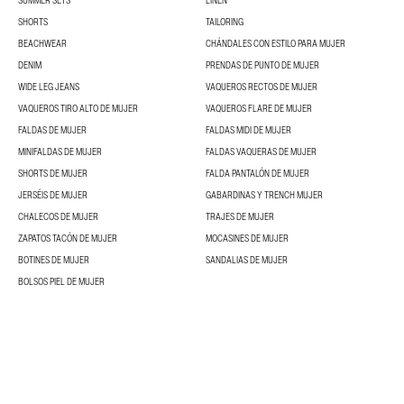
SUMMER SETS
LINEN
SHORTS
TAILORING
BEACHWEAR
CHÁNDALES CON ESTILO PARA MUJER
DENIM
PRENDAS DE PUNTO DE MUJER
WIDE LEG JEANS
VAQUEROS RECTOS DE MUJER
VAQUEROS TIRO ALTO DE MUJER
VAQUEROS FLARE DE MUJER
FALDAS DE MUJER
FALDAS MIDI DE MUJER
MINIFALDAS DE MUJER
FALDAS VAQUERAS DE MUJER
SHORTS DE MUJER
FALDA PANTALÓN DE MUJER
JERSÉIS DE MUJER
GABARDINAS Y TRENCH MUJER
CHALECOS DE MUJER
TRAJES DE MUJER
ZAPATOS TACÓN DE MUJER
MOCASINES DE MUJER
BOTINES DE MUJER
SANDALIAS DE MUJER
BOLSOS PIEL DE MUJER