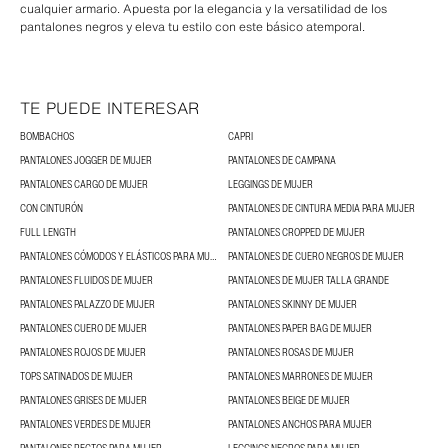
cualquier armario. Apuesta por la elegancia y la versatilidad de los
pantalones negros y eleva tu estilo con este básico atemporal.
TE PUEDE INTERESAR
BOMBACHOS
CAPRI
PANTALONES JOGGER DE MUJER
PANTALONES DE CAMPANA
PANTALONES CARGO DE MUJER
LEGGINGS DE MUJER
CON CINTURÓN
PANTALONES DE CINTURA MEDIA PARA MUJER
FULL LENGTH
PANTALONES CROPPED DE MUJER
PANTALONES CÓMODOS Y ELÁSTICOS PARA MUJER
PANTALONES DE CUERO NEGROS DE MUJER
PANTALONES FLUIDOS DE MUJER
PANTALONES DE MUJER TALLA GRANDE
PANTALONES PALAZZO DE MUJER
PANTALONES SKINNY DE MUJER
PANTALONES CUERO DE MUJER
PANTALONES PAPER BAG DE MUJER
PANTALONES ROJOS DE MUJER
PANTALONES ROSAS DE MUJER
TOPS SATINADOS DE MUJER
PANTALONES MARRONES DE MUJER
PANTALONES GRISES DE MUJER
PANTALONES BEIGE DE MUJER
PANTALONES VERDES DE MUJER
PANTALONES ANCHOS PARA MUJER