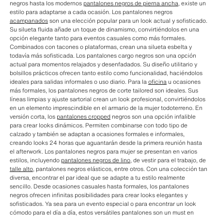
negros hasta los modernos
pantalones negros de pierna ancha
, existe un
estilo para adaptarse a cada ocasión. Los pantalones negros
acampanados
son una elección popular para un look actual y sofisticado.
Su silueta fluida añade un toque de dinamismo, convirtiéndolos en una
opción elegante tanto para eventos casuales como más formales.
Combinados con tacones o plataformas, crean una silueta esbelta y
todavía más sofisticada. Los pantalones cargo negros son una opción
actual para momentos relajados y desenfadados. Su diseño utilitario y
bolsillos prácticos ofrecen tanto estilo como funcionalidad, haciéndolos
ideales para salidas informales o uso diario. Para la
oficina
u ocasiones
más formales, los pantalones negros de corte tailored son ideales. Sus
líneas limpias y ajuste sartorial crean un look profesional, convirtiéndolos
en un elemento imprescindible en el armario de la mujer todoterreno. En
versión corta, los
pantalones cropped
negros son una opción infalible
para crear looks dinámicos. Permiten combinarse con todo tipo de
calzado y también se adaptan a ocasiones formales e informales,
creando looks 24 horas que aguantarán desde la primera reunión hasta
el afterwork. Los pantalones negros para mujer se presentan en varios
estilos, incluyendo
pantalones negros de lino
, de vestir para el trabajo, de
talle alto
, pantalones negros elásticos, entre otros. Con una colección tan
diversa, encontrar el par ideal que se adapte a tu estilo realmente
sencillo. Desde ocasiones casuales hasta formales, los pantalones
negros ofrecen infinitas posibilidades para crear looks elegantes y
sofisticados. Ya sea para un evento especial o para encontrar un look
cómodo para el día a día, estos versátiles pantalones son un must en