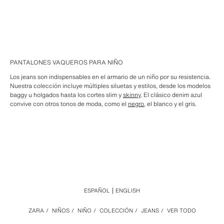
PANTALONES VAQUEROS PARA NIÑO
Los jeans son indispensables en el armario de un niño por su resistencia.
Nuestra colección incluye múltiples siluetas y estilos, desde los modelos
baggy u holgados hasta los cortes slim y
skinny
. El clásico denim azul
convive con otros tonos de moda, como el
negro
, el blanco y el gris.
ESPAÑOL
ENGLISH
ZARA
/
NIÑOS
/
NIÑO
/
COLECCIÓN
/
JEANS
/
VER TODO