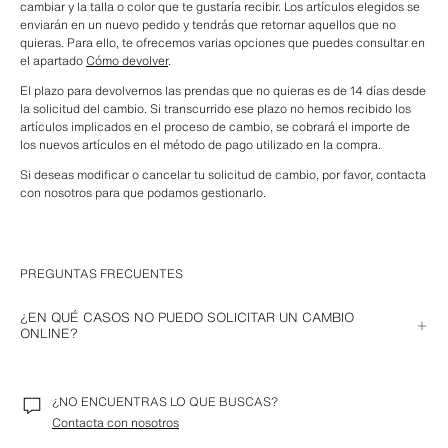
cambiar y la talla o color que te gustaría recibir. Los artículos elegidos se 
enviarán en un nuevo pedido y tendrás que retornar aquellos que no 
quieras. Para ello, te ofrecemos varias opciones que puedes consultar en 
el apartado 
Cómo devolver
.
El plazo para devolvernos las prendas que no quieras es de 14 días desde 
la solicitud del cambio. Si transcurrido ese plazo no hemos recibido los 
artículos implicados en el proceso de cambio, se cobrará el importe de 
los nuevos artículos en el método de pago utilizado en la compra.
Si deseas modificar o cancelar tu solicitud de cambio, por favor, contacta 
con nosotros para que podamos gestionarlo.
PREGUNTAS FRECUENTES
¿EN QUÉ CASOS NO PUEDO SOLICITAR UN CAMBIO
ONLINE?
En las situaciones que indicamos a continuación no es posible solicitar 
un cambio online, pero siempre podrás acercarte a una de nuestras 
tiendas para gestionarlo.
¿NO ENCUENTRAS LO QUE BUSCAS?
Contacta con nosotros
No tendrás la opción de cambio online para pedidos que hayan sido 
pagados con: Paypal, Ideal, Bancontact, Diners, P24, Tarjeta regalo, 