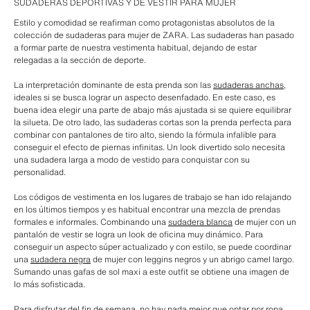
SUDADERAS DEPORTIVAS Y DE VESTIR PARA MUJER
Estilo y comodidad se reafirman como protagonistas absolutos de la
colección de sudaderas para mujer de ZARA. Las sudaderas han pasado
a formar parte de nuestra vestimenta habitual, dejando de estar
relegadas a la sección de deporte.
La interpretación dominante de esta prenda son las
sudaderas anchas
,
ideales si se busca lograr un aspecto desenfadado. En este caso, es
buena idea elegir una parte de abajo más ajustada si se quiere equilibrar
la silueta. De otro lado, las sudaderas cortas son la prenda perfecta para
combinar con pantalones de tiro alto, siendo la fórmula infalible para
conseguir el efecto de piernas infinitas. Un look divertido solo necesita
una sudadera larga a modo de vestido para conquistar con su
personalidad.
Los códigos de vestimenta en los lugares de trabajo se han ido relajando
en los últimos tiempos y es habitual encontrar una mezcla de prendas
formales e informales. Combinando una
sudadera blanca
de mujer con un
pantalón de vestir se logra un look de oficina muy dinámico. Para
conseguir un aspecto súper actualizado y con estilo, se puede coordinar
una
sudadera negra
de mujer con leggins negros y un abrigo camel largo.
Sumando unas gafas de sol maxi a este outfit se obtiene una imagen de
lo más sofisticada.
Para disfrutar del fin de semana, no hay nada mejor que optar por ropa