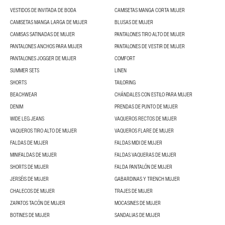
VESTIDOS DE INVITADA DE BODA
CAMISETAS MANGA CORTA MUJER
CAMISETAS MANGA LARGA DE MUJER
BLUSAS DE MUJER
CAMISAS SATINADAS DE MUJER
PANTALONES TIRO ALTO DE MUJER
PANTALONES ANCHOS PARA MUJER
PANTALONES DE VESTIR DE MUJER
PANTALONES JOGGER DE MUJER
COMFORT
SUMMER SETS
LINEN
SHORTS
TAILORING
BEACHWEAR
CHÁNDALES CON ESTILO PARA MUJER
DENIM
PRENDAS DE PUNTO DE MUJER
WIDE LEG JEANS
VAQUEROS RECTOS DE MUJER
VAQUEROS TIRO ALTO DE MUJER
VAQUEROS FLARE DE MUJER
FALDAS DE MUJER
FALDAS MIDI DE MUJER
MINIFALDAS DE MUJER
FALDAS VAQUERAS DE MUJER
SHORTS DE MUJER
FALDA PANTALÓN DE MUJER
JERSÉIS DE MUJER
GABARDINAS Y TRENCH MUJER
CHALECOS DE MUJER
TRAJES DE MUJER
ZAPATOS TACÓN DE MUJER
MOCASINES DE MUJER
BOTINES DE MUJER
SANDALIAS DE MUJER