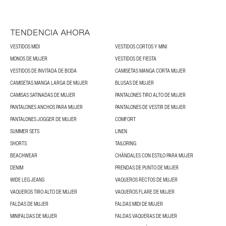
TENDENCIA AHORA
VESTIDOS MIDI
VESTIDOS CORTOS Y MINI
MONOS DE MUJER
VESTIDOS DE FIESTA
VESTIDOS DE INVITADA DE BODA
CAMISETAS MANGA CORTA MUJER
CAMISETAS MANGA LARGA DE MUJER
BLUSAS DE MUJER
CAMISAS SATINADAS DE MUJER
PANTALONES TIRO ALTO DE MUJER
PANTALONES ANCHOS PARA MUJER
PANTALONES DE VESTIR DE MUJER
PANTALONES JOGGER DE MUJER
COMFORT
SUMMER SETS
LINEN
SHORTS
TAILORING
BEACHWEAR
CHÁNDALES CON ESTILO PARA MUJER
DENIM
PRENDAS DE PUNTO DE MUJER
WIDE LEG JEANS
VAQUEROS RECTOS DE MUJER
VAQUEROS TIRO ALTO DE MUJER
VAQUEROS FLARE DE MUJER
FALDAS DE MUJER
FALDAS MIDI DE MUJER
MINIFALDAS DE MUJER
FALDAS VAQUERAS DE MUJER