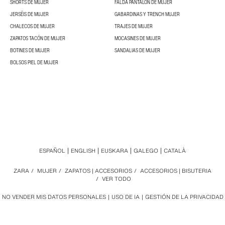
SHORTS DE MUJER
FALDA PANTALÓN DE MUJER
JERSÉIS DE MUJER
GABARDINAS Y TRENCH MUJER
CHALECOS DE MUJER
TRAJES DE MUJER
ZAPATOS TACÓN DE MUJER
MOCASINES DE MUJER
BOTINES DE MUJER
SANDALIAS DE MUJER
BOLSOS PIEL DE MUJER
ESPAÑOL
ENGLISH
EUSKARA
GALEGO
CATALÀ
ZARA
/
MUJER
/
ZAPATOS | ACCESORIOS
/
ACCESORIOS | BISUTERIA
/
VER TODO
NO VENDER MIS DATOS PERSONALES
USO DE IA
GESTIÓN DE LA PRIVACIDAD