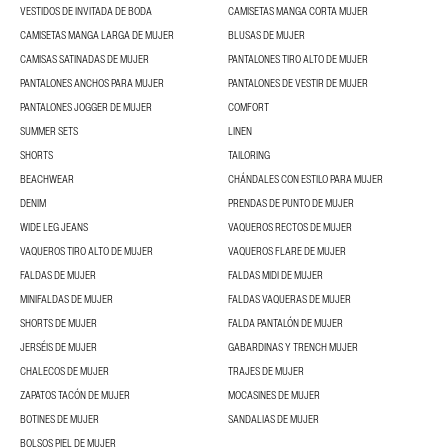
VESTIDOS DE INVITADA DE BODA
CAMISETAS MANGA CORTA MUJER
CAMISETAS MANGA LARGA DE MUJER
BLUSAS DE MUJER
CAMISAS SATINADAS DE MUJER
PANTALONES TIRO ALTO DE MUJER
PANTALONES ANCHOS PARA MUJER
PANTALONES DE VESTIR DE MUJER
PANTALONES JOGGER DE MUJER
COMFORT
SUMMER SETS
LINEN
SHORTS
TAILORING
BEACHWEAR
CHÁNDALES CON ESTILO PARA MUJER
DENIM
PRENDAS DE PUNTO DE MUJER
WIDE LEG JEANS
VAQUEROS RECTOS DE MUJER
VAQUEROS TIRO ALTO DE MUJER
VAQUEROS FLARE DE MUJER
FALDAS DE MUJER
FALDAS MIDI DE MUJER
MINIFALDAS DE MUJER
FALDAS VAQUERAS DE MUJER
SHORTS DE MUJER
FALDA PANTALÓN DE MUJER
JERSÉIS DE MUJER
GABARDINAS Y TRENCH MUJER
CHALECOS DE MUJER
TRAJES DE MUJER
ZAPATOS TACÓN DE MUJER
MOCASINES DE MUJER
BOTINES DE MUJER
SANDALIAS DE MUJER
BOLSOS PIEL DE MUJER