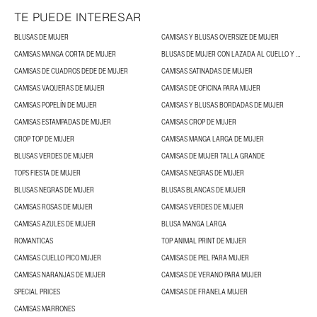
TE PUEDE INTERESAR
BLUSAS DE MUJER
CAMISAS Y BLUSAS OVERSIZE DE MUJER
CAMISAS MANGA CORTA DE MUJER
BLUSAS DE MUJER CON LAZADA AL CUELLO Y BLUSAS CON LAZOS
CAMISAS DE CUADROS DEDE DE MUJER
CAMISAS SATINADAS DE MUJER
CAMISAS VAQUERAS DE MUJER
CAMISAS DE OFICINA PARA MUJER
CAMISAS POPELÍN DE MUJER
CAMISAS Y BLUSAS BORDADAS DE MUJER
CAMISAS ESTAMPADAS DE MUJER
CAMISAS CROP DE MUJER
CROP TOP DE MUJER
CAMISAS MANGA LARGA DE MUJER
BLUSAS VERDES DE MUJER
CAMISAS DE MUJER TALLA GRANDE
TOPS FIESTA DE MUJER
CAMISAS NEGRAS DE MUJER
BLUSAS NEGRAS DE MUJER
BLUSAS BLANCAS DE MUJER
CAMISAS ROSAS DE MUJER
CAMISAS VERDES DE MUJER
CAMISAS AZULES DE MUJER
BLUSA MANGA LARGA
ROMANTICAS
TOP ANIMAL PRINT DE MUJER
CAMISAS CUELLO PICO MUJER
CAMISAS DE PIEL PARA MUJER
CAMISAS NARANJAS DE MUJER
CAMISAS DE VERANO PARA MUJER
SPECIAL PRICES
CAMISAS DE FRANELA MUJER
CAMISAS MARRONES