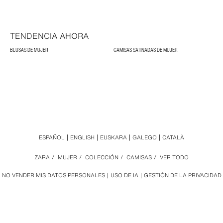
TENDENCIA AHORA
BLUSAS DE MUJER
CAMISAS SATINADAS DE MUJER
ESPAÑOL
ENGLISH
EUSKARA
GALEGO
CATALÀ
ZARA
/
MUJER
/
COLECCIÓN
/
CAMISAS
/
VER TODO
NO VENDER MIS DATOS PERSONALES
USO DE IA
GESTIÓN DE LA PRIVACIDAD