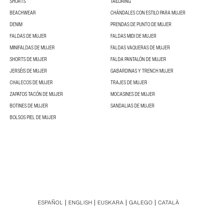
SHORTS
TAILORING
BEACHWEAR
CHÁNDALES CON ESTILO PARA MUJER
DENIM
PRENDAS DE PUNTO DE MUJER
FALDAS DE MUJER
FALDAS MIDI DE MUJER
MINIFALDAS DE MUJER
FALDAS VAQUERAS DE MUJER
SHORTS DE MUJER
FALDA PANTALÓN DE MUJER
JERSÉIS DE MUJER
GABARDINAS Y TRENCH MUJER
CHALECOS DE MUJER
TRAJES DE MUJER
ZAPATOS TACÓN DE MUJER
MOCASINES DE MUJER
BOTINES DE MUJER
SANDALIAS DE MUJER
BOLSOS PIEL DE MUJER
ESPAÑOL
ENGLISH
EUSKARA
GALEGO
CATALÀ