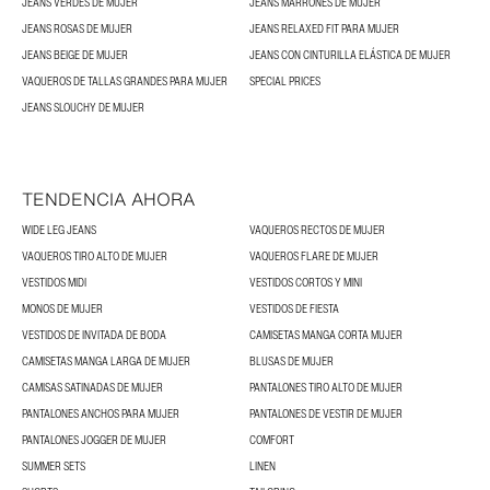
JEANS VERDES DE MUJER
JEANS MARRONES DE MUJER
JEANS ROSAS DE MUJER
JEANS RELAXED FIT PARA MUJER
JEANS BEIGE DE MUJER
JEANS CON CINTURILLA ELÁSTICA DE MUJER
VAQUEROS DE TALLAS GRANDES PARA MUJER
SPECIAL PRICES
JEANS SLOUCHY DE MUJER
TENDENCIA AHORA
WIDE LEG JEANS
VAQUEROS RECTOS DE MUJER
VAQUEROS TIRO ALTO DE MUJER
VAQUEROS FLARE DE MUJER
VESTIDOS MIDI
VESTIDOS CORTOS Y MINI
MONOS DE MUJER
VESTIDOS DE FIESTA
VESTIDOS DE INVITADA DE BODA
CAMISETAS MANGA CORTA MUJER
CAMISETAS MANGA LARGA DE MUJER
BLUSAS DE MUJER
CAMISAS SATINADAS DE MUJER
PANTALONES TIRO ALTO DE MUJER
PANTALONES ANCHOS PARA MUJER
PANTALONES DE VESTIR DE MUJER
PANTALONES JOGGER DE MUJER
COMFORT
SUMMER SETS
LINEN