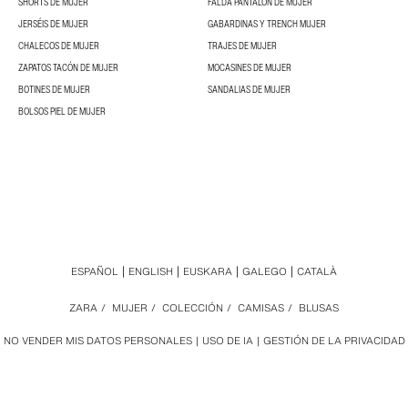
SHORTS DE MUJER
FALDA PANTALÓN DE MUJER
JERSÉIS DE MUJER
GABARDINAS Y TRENCH MUJER
CHALECOS DE MUJER
TRAJES DE MUJER
ZAPATOS TACÓN DE MUJER
MOCASINES DE MUJER
BOTINES DE MUJER
SANDALIAS DE MUJER
BOLSOS PIEL DE MUJER
ESPAÑOL
ENGLISH
EUSKARA
GALEGO
CATALÀ
ZARA
/
MUJER
/
COLECCIÓN
/
CAMISAS
/
BLUSAS
NO VENDER MIS DATOS PERSONALES
USO DE IA
GESTIÓN DE LA PRIVACIDAD