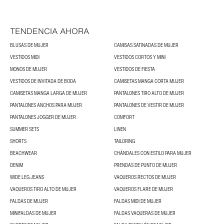
TENDENCIA AHORA
BLUSAS DE MUJER
CAMISAS SATINADAS DE MUJER
VESTIDOS MIDI
VESTIDOS CORTOS Y MINI
MONOS DE MUJER
VESTIDOS DE FIESTA
VESTIDOS DE INVITADA DE BODA
CAMISETAS MANGA CORTA MUJER
CAMISETAS MANGA LARGA DE MUJER
PANTALONES TIRO ALTO DE MUJER
PANTALONES ANCHOS PARA MUJER
PANTALONES DE VESTIR DE MUJER
PANTALONES JOGGER DE MUJER
COMFORT
SUMMER SETS
LINEN
SHORTS
TAILORING
BEACHWEAR
CHÁNDALES CON ESTILO PARA MUJER
DENIM
PRENDAS DE PUNTO DE MUJER
WIDE LEG JEANS
VAQUEROS RECTOS DE MUJER
VAQUEROS TIRO ALTO DE MUJER
VAQUEROS FLARE DE MUJER
FALDAS DE MUJER
FALDAS MIDI DE MUJER
MINIFALDAS DE MUJER
FALDAS VAQUERAS DE MUJER