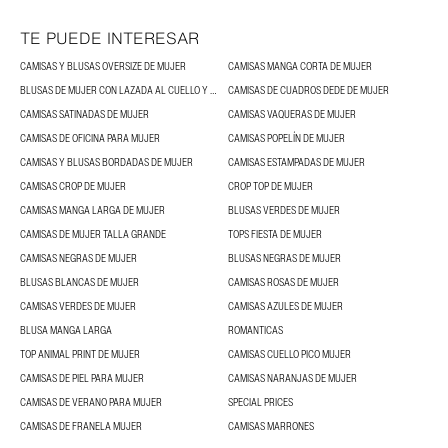
TE PUEDE INTERESAR
CAMISAS Y BLUSAS OVERSIZE DE MUJER
CAMISAS MANGA CORTA DE MUJER
BLUSAS DE MUJER CON LAZADA AL CUELLO Y BLUSAS CON LAZOS
CAMISAS DE CUADROS DEDE DE MUJER
CAMISAS SATINADAS DE MUJER
CAMISAS VAQUERAS DE MUJER
CAMISAS DE OFICINA PARA MUJER
CAMISAS POPELÍN DE MUJER
CAMISAS Y BLUSAS BORDADAS DE MUJER
CAMISAS ESTAMPADAS DE MUJER
CAMISAS CROP DE MUJER
CROP TOP DE MUJER
CAMISAS MANGA LARGA DE MUJER
BLUSAS VERDES DE MUJER
CAMISAS DE MUJER TALLA GRANDE
TOPS FIESTA DE MUJER
CAMISAS NEGRAS DE MUJER
BLUSAS NEGRAS DE MUJER
BLUSAS BLANCAS DE MUJER
CAMISAS ROSAS DE MUJER
CAMISAS VERDES DE MUJER
CAMISAS AZULES DE MUJER
BLUSA MANGA LARGA
ROMANTICAS
TOP ANIMAL PRINT DE MUJER
CAMISAS CUELLO PICO MUJER
CAMISAS DE PIEL PARA MUJER
CAMISAS NARANJAS DE MUJER
CAMISAS DE VERANO PARA MUJER
SPECIAL PRICES
CAMISAS DE FRANELA MUJER
CAMISAS MARRONES