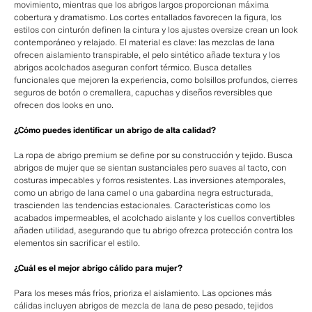
movimiento, mientras que los abrigos largos proporcionan máxima
cobertura y dramatismo. Los cortes entallados favorecen la figura, los
estilos con cinturón definen la cintura y los ajustes oversize crean un look
contemporáneo y relajado. El material es clave: las mezclas de lana
ofrecen aislamiento transpirable, el pelo sintético añade textura y los
abrigos acolchados aseguran confort térmico. Busca detalles
funcionales que mejoren la experiencia, como bolsillos profundos, cierres
seguros de botón o cremallera, capuchas y diseños reversibles que
ofrecen dos looks en uno.
¿Cómo puedes identificar un abrigo de alta calidad?
La ropa de abrigo premium se define por su construcción y tejido. Busca
abrigos de mujer que se sientan sustanciales pero suaves al tacto, con
costuras impecables y forros resistentes. Las inversiones atemporales,
como un abrigo de lana camel o una gabardina negra estructurada,
trascienden las tendencias estacionales. Características como los
acabados impermeables, el acolchado aislante y los cuellos convertibles
añaden utilidad, asegurando que tu abrigo ofrezca protección contra los
elementos sin sacrificar el estilo.
¿Cuál es el mejor abrigo cálido para mujer?
Para los meses más fríos, prioriza el aislamiento. Las opciones más
cálidas incluyen abrigos de mezcla de lana de peso pesado, tejidos