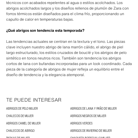
técnicos con acabados repelentes al agua o estilos acolchados. Los
abrigos acolchados largos y los diseños rellenos de plumón de Zara con
forros térmicos están diseñados para el clima frío, proporcionando un
capullo de calor en temperaturas bajas.
¿Qué abrigos son tendencia esta temporada?
Las tendencias actuales se centran en la textura y el tono. Las piezas
clave incluyen nuestro abrigo de lana marrón cálido, el abrigo de piel
largo estructurado, los estilos cruzados de bouclé y los abrigos de pelo
sintético en tonos neutros ricos. También son tendencia los abrigos
cortos de lana con bufandas incorporadas para un look coordinado. Cada
pieza de la categoría de abrigos de mujer refleja un equilibrio entre el
diseño de tendencia y la elegancia atemporal.
TE PUEDE INTERESAR
ABRIGOS DE PELO MUJER
ABRIGOS DE LANA Y PAÑO DE MUJER
CHALECOS DE MUJER
ABRIGOS NEGROS DE MUJER
ABRIGOS CAMEL DE MUJER
ABRIGOS VERDES
CHALECOS DE ABRIGO
ABRIGOS DE INVIERNO DE MUJER