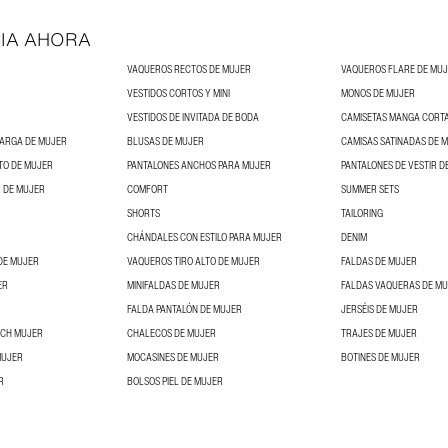
IA AHORA
VAQUEROS RECTOS DE MUJER
VAQUEROS FLARE DE MU
VESTIDOS CORTOS Y MINI
MONOS DE MUJER
VESTIDOS DE INVITADA DE BODA
CAMISETAS MANGA CORT
LARGA DE MUJER
BLUSAS DE MUJER
CAMISAS SATINADAS DE 
TO DE MUJER
PANTALONES ANCHOS PARA MUJER
PANTALONES DE VESTIR D
 DE MUJER
COMFORT
SUMMER SETS
SHORTS
TAILORING
CHÁNDALES CON ESTILO PARA MUJER
DENIM
DE MUJER
VAQUEROS TIRO ALTO DE MUJER
FALDAS DE MUJER
ER
MINIFALDAS DE MUJER
FALDAS VAQUERAS DE M
FALDA PANTALÓN DE MUJER
JERSÉIS DE MUJER
NCH MUJER
CHALECOS DE MUJER
TRAJES DE MUJER
MUJER
MOCASINES DE MUJER
BOTINES DE MUJER
R
BOLSOS PIEL DE MUJER