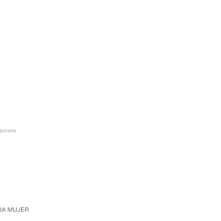
mporada
RA MUJER