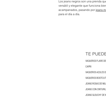
Los jeans negros son una prenda que
versátil y elegante que funciona bi
acampanados, pasando por
jeans m
para el día a día.
TE PUED
VAQUEROS FLARE D
CAPRI
VAQUEROS AZULES 
VAQUEROS BOOTCUT
JEANS ROSAS DE MU
JEANS CON CINTURI
JEANS SLOUCHY DE 