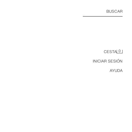
BUSCAR
0
CESTA
INICIAR SESIÓN
AYUDA
JEANS TRF WIDE LEG TIRO ALTO