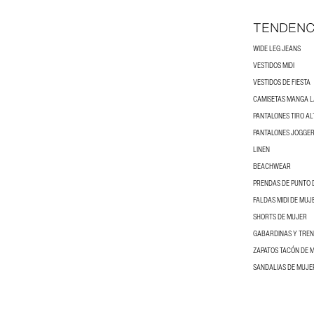
TENDENC
WIDE LEG JEANS
VESTIDOS MIDI
VESTIDOS DE FIESTA
CAMISETAS MANGA 
PANTALONES TIRO AL
PANTALONES JOGGER
LINEN
BEACHWEAR
PRENDAS DE PUNTO 
FALDAS MIDI DE MUJ
SHORTS DE MUJER
GABARDINAS Y TRE
ZAPATOS TACÓN DE 
SANDALIAS DE MUJE