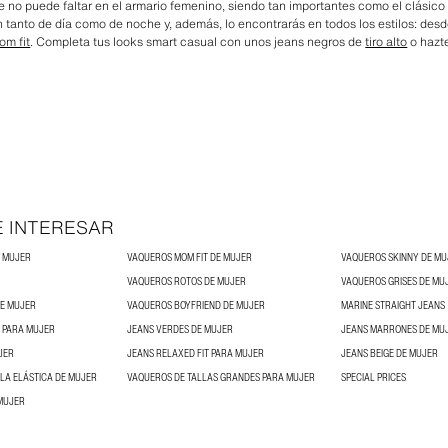
 no puede faltar en el armario femenino, siendo tan importantes como el clásic
en tanto de día como de noche y, además, lo encontrarás en todos los estilos: des
om fit
. Completa tus looks smart casual con unos jeans negros de
tiro alto
o hazt
E INTERESAR
E MUJER
VAQUEROS MOM FIT DE MUJER
VAQUEROS SKINNY DE MU
VAQUEROS ROTOS DE MUJER
VAQUEROS GRISES DE MU
DE MUJER
VAQUEROS BOYFRIEND DE MUJER
MARINE STRAIGHT JEANS
 PARA MUJER
JEANS VERDES DE MUJER
JEANS MARRONES DE MU
JER
JEANS RELAXED FIT PARA MUJER
JEANS BEIGE DE MUJER
LLA ELÁSTICA DE MUJER
VAQUEROS DE TALLAS GRANDES PARA MUJER
SPECIAL PRICES
MUJER