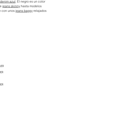
o
denim azul
. El negro es un color
de
jeans skinny
hasta modelos
e con unos
jeans baggy
relajados
JER
JER
JER