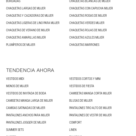
BORDADAS
CHAQUETAS BLANCAS DE MUJER
CHAQUETAS LARGAS DE MUJER
CHAQUETAS CON CAPUCHA MUJER
CHAQUETAS Y CAZADORAS DE MUJER
CHAQUETAS ROSAS DE MUJER
CHAQUETAS LIGERAS DE LINO PARA MUJER
CHAQUETAS VERDES MUJER
CHAQUETAS DE VERANO DE MUJER
CHAQUETAS ROJAS DE MUJER
CHAQUETAS AMARILLAS MUJER
CHAQUETAS AZULES MUJER
PLUMÍFEROS DE MUJER
CHAQUETAS MARRONES
TENDENCIA AHORA
VESTIDOS MIDI
VESTIDOS CORTOS Y MINI
MONOS DE MUJER
VESTIDOS DE FIESTA
VESTIDOS DE INVITADA DE BODA
CAMISETAS MANGA CORTA MUJER
CAMISETAS MANGA LARGA DE MUJER
BLUSAS DE MUJER
CAMISAS SATINADAS DE MUJER
PANTALONES TIRO ALTO DE MUJER
PANTALONES ANCHOS PARA MUJER
PANTALONES DE VESTIR DE MUJER
PANTALONES JOGGER DE MUJER
COMFORT
SUMMER SETS
LINEN