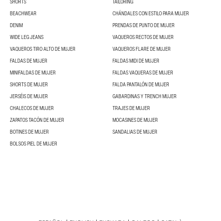
SHORTS
TAILORING
BEACHWEAR
CHÁNDALES CON ESTILO PARA MUJER
DENIM
PRENDAS DE PUNTO DE MUJER
WIDE LEG JEANS
VAQUEROS RECTOS DE MUJER
VAQUEROS TIRO ALTO DE MUJER
VAQUEROS FLARE DE MUJER
FALDAS DE MUJER
FALDAS MIDI DE MUJER
MINIFALDAS DE MUJER
FALDAS VAQUERAS DE MUJER
SHORTS DE MUJER
FALDA PANTALÓN DE MUJER
JERSÉIS DE MUJER
GABARDINAS Y TRENCH MUJER
CHALECOS DE MUJER
TRAJES DE MUJER
ZAPATOS TACÓN DE MUJER
MOCASINES DE MUJER
BOTINES DE MUJER
SANDALIAS DE MUJER
BOLSOS PIEL DE MUJER