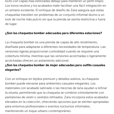
éxito con capas más estilizadas debajo para mantener un perfil limpio.
Los tonos neutros y los acabados mate facilitan una fácil integración en
un armario existente. El enfoque de diseño de Zara asegura que estas
chaquetas transiten sin problemas de un conjunto informal diurno a un
look de noche más pulcro sin que la prenda se sienta restrictiva o fuera
de lugar.
¿Son las chaquetas bomber adecuadas para diferentes estaciones?
La chaqueta bomber es una prenda de capas de alto rendimiento,
diseñada para adaptarse a diferentes necesidades de temperatura. Las
versiones ligeras proporcionan comodidad cuando se requiere una
cobertura mínima, mientras que las versiones acolchadas o ligeramente
acolchadas ofrecen un aislamiento adicional.
¿Son las chaquetas bomber de mujer adecuadas para outfits casuales
elegantes?
Con un enfoque en tejidos premium y detalles sobrios, la chaqueta
bomber puede elevarse para ambientes casuales elegantes. Los
materiales con acabado satinado o las mezclas de lana ayudan a refinar
la silueta, permitiendo que la chaqueta se combine cómodamente con
pantalones de vestir o vestidos refinados. Zara incorpora estos acabados
elevados en la colección, ofreciendo opciones que se sienten apropiadas
para entornos profesionales o eventos nocturnos informales,
manteniendo un toque urbano contemporáneo.