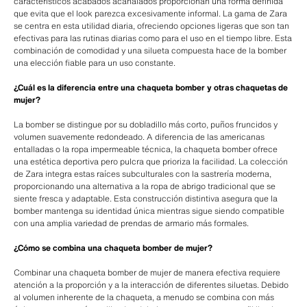
característicos acabados acanalados proporcionan una forma definida
que evita que el look parezca excesivamente informal. La gama de Zara
se centra en esta utilidad diaria, ofreciendo opciones ligeras que son tan
efectivas para las rutinas diarias como para el uso en el tiempo libre. Esta
combinación de comodidad y una silueta compuesta hace de la bomber
una elección fiable para un uso constante.
¿Cuál es la diferencia entre una chaqueta bomber y otras chaquetas de
mujer?
La bomber se distingue por su dobladillo más corto, puños fruncidos y
volumen suavemente redondeado. A diferencia de las americanas
entalladas o la ropa impermeable técnica, la chaqueta bomber ofrece
una estética deportiva pero pulcra que prioriza la facilidad. La colección
de Zara integra estas raíces subculturales con la sastrería moderna,
proporcionando una alternativa a la ropa de abrigo tradicional que se
siente fresca y adaptable. Esta construcción distintiva asegura que la
bomber mantenga su identidad única mientras sigue siendo compatible
con una amplia variedad de prendas de armario más formales.
¿Cómo se combina una chaqueta bomber de mujer?
Combinar una chaqueta bomber de mujer de manera efectiva requiere
atención a la proporción y a la interacción de diferentes siluetas. Debido
al volumen inherente de la chaqueta, a menudo se combina con más