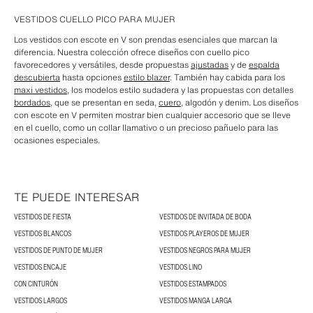
VESTIDOS CUELLO PICO PARA MUJER
Los vestidos con escote en V son prendas esenciales que marcan la
diferencia. Nuestra colección ofrece diseños con cuello pico
favorecedores y versátiles, desde propuestas
ajustadas
y de
espalda
descubierta
hasta opciones
estilo blazer
. También hay cabida para los
maxi vestidos
, los modelos estilo sudadera y las propuestas con detalles
bordados
, que se presentan en seda,
cuero
, algodón y denim. Los diseños
con escote en V permiten mostrar bien cualquier accesorio que se lleve
en el cuello, como un collar llamativo o un precioso pañuelo para las
ocasiones especiales.
TE PUEDE INTERESAR
VESTIDOS DE FIESTA
VESTIDOS DE INVITADA DE BODA
VESTIDOS BLANCOS
VESTIDOS PLAYEROS DE MUJER
VESTIDOS DE PUNTO DE MUJER
VESTIDOS NEGROS PARA MUJER
VESTIDOS ENCAJE
VESTIDOS LINO
CON CINTURÓN
VESTIDOS ESTAMPADOS
VESTIDOS LARGOS
VESTIDOS MANGA LARGA