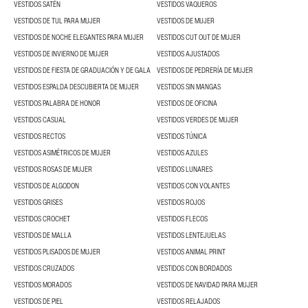
VESTIDOS SATÉN
VESTIDOS VAQUEROS
VESTIDOS DE TUL PARA MUJER
VESTIDOS DE MUJER
VESTIDOS DE NOCHE ELEGANTES PARA MUJER
VESTIDOS CUT OUT DE MUJER
VESTIDOS DE INVIERNO DE MUJER
VESTIDOS AJUSTADOS
VESTIDOS DE FIESTA DE GRADUACIÓN Y DE GALA
VESTIDOS DE PEDRERÍA DE MUJER
VESTIDOS ESPALDA DESCUBIERTA DE MUJER
VESTIDOS SIN MANGAS
VESTIDOS PALABRA DE HONOR
VESTIDOS DE OFICINA
VESTIDOS CASUAL
VESTIDOS VERDES DE MUJER
VESTIDOS RECTOS
VESTIDOS TÚNICA
VESTIDOS ASIMÉTRICOS DE MUJER
VESTIDOS AZULES
VESTIDOS ROSAS DE MUJER
VESTIDOS LUNARES
VESTIDOS DE ALGODON
VESTIDOS CON VOLANTES
VESTIDOS GRISES
VESTIDOS ROJOS
VESTIDOS CROCHET
VESTIDOS FLECOS
VESTIDOS DE MALLA
VESTIDOS LENTEJUELAS
VESTIDOS PLISADOS DE MUJER
VESTIDOS ANIMAL PRINT
VESTIDOS CRUZADOS
VESTIDOS CON BORDADOS
VESTIDOS MORADOS
VESTIDOS DE NAVIDAD PARA MUJER
VESTIDOS DE PIEL
VESTIDOS RELAJADOS