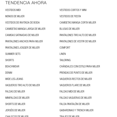
TENDENCIA AHORA
VESTIDOS MIDI
VESTIDOS CORTOS Y MINI
MONOS DE MUJER
VESTIDOS DE FIESTA
VESTIDOS DE INVITADA DE BODA
CAMISETAS MANGA CORTA MUJER
CAMISETAS MANGA LARGA DE MUJER
BLUSAS DE MUJER
CAMISAS SATINADAS DE MUJER
PANTALONES TIRO ALTO DE MUJER
PANTALONES ANCHOS PARA MUJER
PANTALONES DE VESTIR DE MUJER
PANTALONES JOGGER DE MUJER
COMFORT
SUMMER SETS
LINEN
SHORTS
TAILORING
BEACHWEAR
CHÁNDALES CON ESTILO PARA MUJER
DENIM
PRENDAS DE PUNTO DE MUJER
WIDE LEG JEANS
VAQUEROS RECTOS DE MUJER
VAQUEROS TIRO ALTO DE MUJER
VAQUEROS FLARE DE MUJER
FALDAS DE MUJER
FALDAS MIDI DE MUJER
MINIFALDAS DE MUJER
FALDAS VAQUERAS DE MUJER
SHORTS DE MUJER
FALDA PANTALÓN DE MUJER
JERSÉIS DE MUJER
GABARDINAS Y TRENCH MUJER
CHALECOS DE MUJER
TRAJES DE MUJER