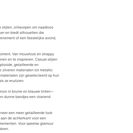
 stijlen, ontworpen om naadloos
er en biedt silhouetten die
evenement of een feestelijke avond,
 moment. Van mouwloze en strappy
ren en te inspireren. Casual stijlen
looide, getailleerde en
zilveren materialen tot metallic
 materialen zijn geselecteerd op hun
s ze eruitzien.
roon in bruine en blauwe tinten—
jn en dunne bandjes een vloeiend
nneer een meer getailleerde look
g aan de achterkant voor een
venementen. Voor speelse glamour
iëren.