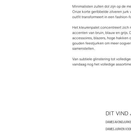
Minimalisten zullen dol zijn op de 
Onze korte geribbelde zilveren jurk 
outfit transformeert in een fashion-
Het kleurenpalet concentreert zich 
accenten van bruin, blauw en grijs.
accessoires, blazers, hoge hakken of
gouden feestjurken om meer oogver
samenstellen.
Van subtiele glinstering tot volledi
vandaag nog het volledige assortimen
DIT VIND
DAMES AVONDJURK
DAMES JURKEN VOO