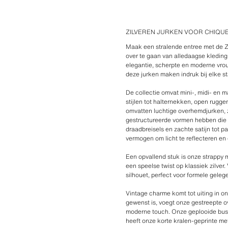
ZILVEREN JURKEN VOOR CHIQU
Maak een stralende entree met de 
over te gaan van alledaagse kleding 
elegantie, scherpte en moderne vrouw
deze jurken maken indruk bij elke st
De collectie omvat mini-, midi- en
stijlen tot halternekken, open ruggen
omvatten luchtige overhemdjurken, z
gestructureerde vormen hebben die h
draadbreisels en zachte satijn tot 
vermogen om licht te reflecteren en
Een opvallend stuk is onze strappy 
een speelse twist op klassiek zilver
silhouet, perfect voor formele gele
Vintage charme komt tot uiting in o
gewenst is, voegt onze gestreepte o
moderne touch. Onze geplooide busti
heeft onze korte kralen-geprinte met