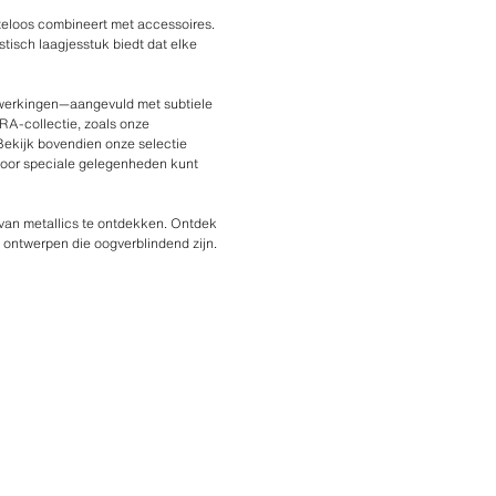
iteloos combineert met accessoires.
stisch laagjesstuk biedt dat elke
 afwerkingen—aangevuld met subtiele
RA-collectie, zoals onze
 Bekijk bovendien onze selectie
voor speciale gelegenheden kunt
t van metallics te ontdekken. Ontdek
n ontwerpen die oogverblindend zijn.