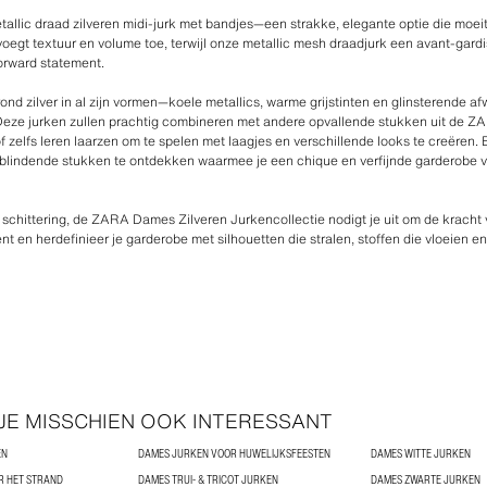
metallic draad zilveren midi-jurk met bandjes—een strakke, elegante optie die moe
voegt textuur en volume toe, terwijl onze metallic mesh draadjurk een avant-gardi
forward statement.
rond zilver in al zijn vormen—koele metallics, warme grijstinten en glinsterende
 Deze jurken zullen prachtig combineren met andere opvallende stukken uit de ZA
 zelfs leren laarzen om te spelen met laagjes en verschillende looks te creëren.
blindende stukken te ontdekken waarmee je een chique en verfijnde garderobe 
ge schittering, de ZARA Dames Zilveren Jurkencollectie nodigt je uit om de krach
t en herdefinieer je garderobe met silhouetten die stralen, stoffen die vloeien e
 JE MISSCHIEN OOK INTERESSANT
EN
DAMES JURKEN VOOR HUWELIJKSFEESTEN
DAMES WITTE JURKEN
R HET STRAND
DAMES TRUI- & TRICOT JURKEN
DAMES ZWARTE JURKEN