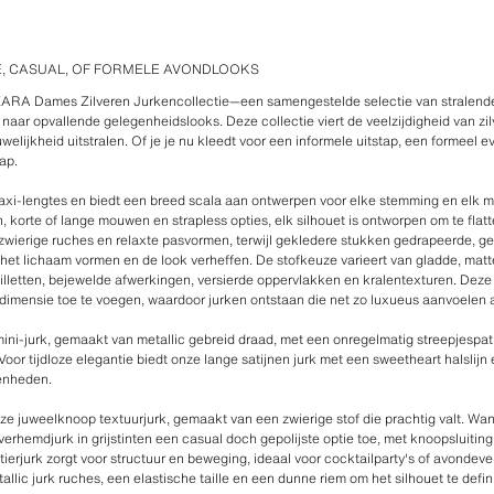
E, CASUAL, OF FORMELE AVONDLOOKS
ZARA Dames Zilveren Jurkencollectie—een samengestelde selectie van stralende
naar opvallende gelegenheidslooks. Deze collectie viert de veelzijdigheid van zilv
elijkheid uitstralen. Of je je nu kleedt voor een informele uitstap, een formeel 
ap.
 maxi-lengtes en biedt een breed scala aan ontwerpen voor elke stemming en elk
, korte of lange mouwen en strapless opties, elk silhouet is ontworpen om te flatte
wierige ruches en relaxte pasvormen, terwijl gekledere stukken gedrapeerde, gep
et lichaam vormen en de look verheffen. De stofkeuze varieert van gladde, matte 
pailletten, bejewelde afwerkingen, versierde oppervlakken en kralentexturen. Deze
 dimensie toe te voegen, waardoor jurken ontstaan die net zo luxueus aanvoelen al
mini-jurk, gemaakt van metallic gebreid draad, met een onregelmatig streepjespat
. Voor tijdloze elegantie biedt onze lange satijnen jurk met een sweetheart halsli
genheden.
nze juweelknoop textuurjurk, gemaakt van een zwierige stof die prachtig valt. Wa
verhemdjurk in grijstinten een casual doch gepolijste optie toe, met knoopsluitin
erjurk zorgt voor structuur en beweging, ideaal voor cocktailparty's of avonde
allic jurk ruches, een elastische taille en een dunne riem om het silhouet te defin