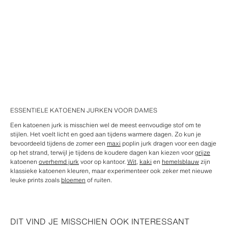
ESSENTIELE KATOENEN JURKEN VOOR DAMES
Een katoenen jurk is misschien wel de meest eenvoudige stof om te
stijlen. Het voelt licht en goed aan tijdens warmere dagen. Zo kun je
bevoordeeld tijdens de zomer een
maxi
poplin jurk dragen voor een dagje
op het strand, terwijl je tijdens de koudere dagen kan kiezen voor
grijze
katoenen
overhemd jurk
voor op kantoor.
Wit
,
kaki
en
hemelsblauw
zijn
klassieke katoenen kleuren, maar experimenteer ook zeker met nieuwe
leuke prints zoals
bloemen
of ruiten.
DIT VIND JE MISSCHIEN OOK INTERESSANT