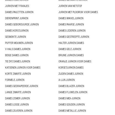
JURKEN MET FRANJES
JURKEN VAN NETSTOF
DAMES PAILETTEN JURKEN
JURKEN MET PLOOIROK VOOR DAMES
DIERENPRINT JURKEN
DAMES WIKKELJURKEN
DAMES GEBORDUURDE JURKEN
DAMES PAARSE JURKEN
DAMES KERSTJURKEN
DAMES LEDEREN JURKEN
GESMOKTE JURKEN
DAMES GESTREEPTE JURKEN
PUFFER MOUWEN JURKEN
HALTER JURKEN DAMES
V-HALS DAMES JURKEN
DAMES GELE JURKEN
BEIGE DAMES JURKEN
BRUINE JURKEN DAMES
TIE DYE DAMES JURKEN
ORANJE JURKEN VOOR DAMES
KATOENEN JURKEN VOOR DAMES
KORSETJURKEN DAMES
KORTE ZWARTE JURKEN
ZIJDEN DAMES JURKEN
FORMELE JURKEN
A-LIJN JURKEN
DAMES GEDRAPEERDE JURKEN
DAMES BLAZER JURKEN
LANGE ZWARTE JURKEN
DAMES FLUWELEN JURKEN
DAMES ZOMER JURKEN
DAMES MIDI-JURKEN
DAMES LOSSE JURKEN
DAMES GOUDEN JURKEN
DAMES ZILVEREN JURKEN
DAMES METALLIC JURKEN