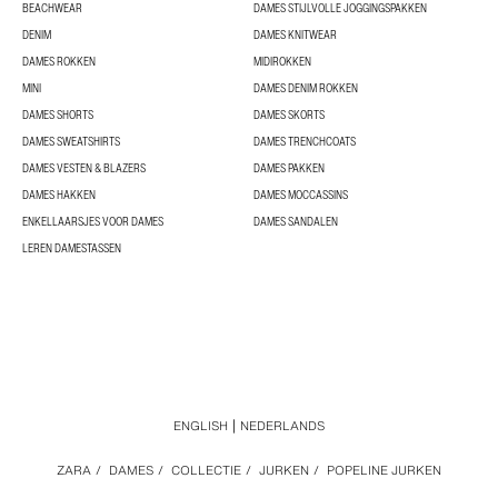
BEACHWEAR
DAMES STIJLVOLLE JOGGINGSPAKKEN
DENIM
DAMES KNITWEAR
DAMES ROKKEN
MIDIROKKEN
MINI
DAMES DENIM ROKKEN
DAMES SHORTS
DAMES SKORTS
DAMES SWEATSHIRTS
DAMES TRENCHCOATS
DAMES VESTEN & BLAZERS
DAMES PAKKEN
DAMES HAKKEN
DAMES MOCCASSINS
ENKELLAARSJES VOOR DAMES
DAMES SANDALEN
LEREN DAMESTASSEN
ENGLISH
NEDERLANDS
ZARA
/
DAMES
/
COLLECTIE
/
JURKEN
/
POPELINE JURKEN