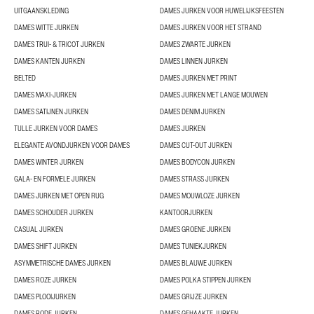
UITGAANSKLEDING
DAMES JURKEN VOOR HUWELIJKSFEESTEN
DAMES WITTE JURKEN
DAMES JURKEN VOOR HET STRAND
DAMES TRUI- & TRICOT JURKEN
DAMES ZWARTE JURKEN
DAMES KANTEN JURKEN
DAMES LINNEN JURKEN
BELTED
DAMES JURKEN MET PRINT
DAMES MAXI-JURKEN
DAMES JURKEN MET LANGE MOUWEN
DAMES SATIJNEN JURKEN
DAMES DENIM JURKEN
TULLE JURKEN VOOR DAMES
DAMES JURKEN
ELEGANTE AVONDJURKEN VOOR DAMES
DAMES CUT-OUT JURKEN
DAMES WINTER JURKEN
DAMES BODYCON JURKEN
GALA- EN FORMELE JURKEN
DAMES STRASS JURKEN
DAMES JURKEN MET OPEN RUG
DAMES MOUWLOZE JURKEN
DAMES SCHOUDER JURKEN
KANTOORJURKEN
CASUAL JURKEN
DAMES GROENE JURKEN
DAMES SHIFT JURKEN
DAMES TUNIEKJURKEN
ASYMMETRISCHE DAMES JURKEN
DAMES BLAUWE JURKEN
DAMES ROZE JURKEN
DAMES POLKA STIPPEN JURKEN
DAMES PLOOIJURKEN
DAMES GRIJZE JURKEN
DAMES RODE JURKEN
DAMES GEHAAKTE JURKEN