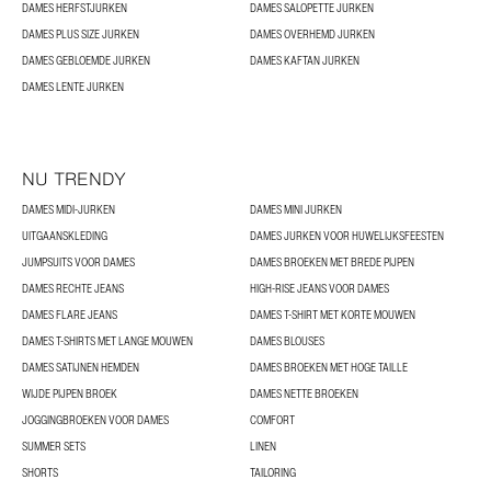
DAMES HERFSTJURKEN
DAMES SALOPETTE JURKEN
DAMES PLUS SIZE JURKEN
DAMES OVERHEMD JURKEN
DAMES GEBLOEMDE JURKEN
DAMES KAFTAN JURKEN
DAMES LENTE JURKEN
NU TRENDY
DAMES MIDI-JURKEN
DAMES MINI JURKEN
UITGAANSKLEDING
DAMES JURKEN VOOR HUWELIJKSFEESTEN
JUMPSUITS VOOR DAMES
DAMES BROEKEN MET BREDE PIJPEN
DAMES RECHTE JEANS
HIGH-RISE JEANS VOOR DAMES
DAMES FLARE JEANS
DAMES T-SHIRT MET KORTE MOUWEN
DAMES T-SHIRTS MET LANGE MOUWEN
DAMES BLOUSES
DAMES SATIJNEN HEMDEN
DAMES BROEKEN MET HOGE TAILLE
WIJDE PIJPEN BROEK
DAMES NETTE BROEKEN
JOGGINGBROEKEN VOOR DAMES
COMFORT
SUMMER SETS
LINEN
SHORTS
TAILORING