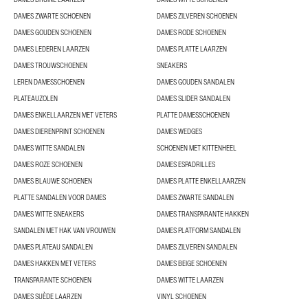
DAMES ZWARTE SCHOENEN
DAMES ZILVEREN SCHOENEN
DAMES GOUDEN SCHOENEN
DAMES RODE SCHOENEN
DAMES LEDEREN LAARZEN
DAMES PLATTE LAARZEN
DAMES TROUWSCHOENEN
SNEAKERS
LEREN DAMESSCHOENEN
DAMES GOUDEN SANDALEN
PLATEAUZOLEN
DAMES SLIDER SANDALEN
DAMES ENKELLAARZEN MET VETERS
PLATTE DAMESSCHOENEN
DAMES DIERENPRINT SCHOENEN
DAMES WEDGES
DAMES WITTE SANDALEN
SCHOENEN MET KITTENHEEL
DAMES ROZE SCHOENEN
DAMES ESPADRILLES
DAMES BLAUWE SCHOENEN
DAMES PLATTE ENKELLAARZEN
PLATTE SANDALEN VOOR DAMES
DAMES ZWARTE SANDALEN
DAMES WITTE SNEAKERS
DAMES TRANSPARANTE HAKKEN
SANDALEN MET HAK VAN VROUWEN
DAMES PLATFORM SANDALEN
DAMES PLATEAU SANDALEN
DAMES ZILVEREN SANDALEN
DAMES HAKKEN MET VETERS
DAMES BEIGE SCHOENEN
TRANSPARANTE SCHOENEN
DAMES WITTE LAARZEN
DAMES SUÈDE LAARZEN
VINYL SCHOENEN