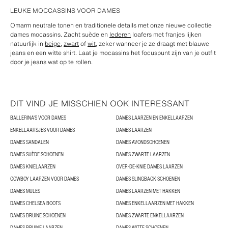
LEUKE MOCCASSINS VOOR DAMES
Omarm neutrale tonen en traditionele details met onze nieuwe collectie
dames mocassins. Zacht suède en
lederen
loafers met franjes lijken
natuurlijk in
beige
,
zwart
of
wit
, zeker wanneer je ze draagt met blauwe
jeans en een witte shirt. Laat je mocassins het focuspunt zijn van je outfit
door je jeans wat op te rollen.
DIT VIND JE MISSCHIEN OOK INTERESSANT
BALLERINA'S VOOR DAMES
DAMES LAARZEN EN ENKELLAARZEN
ENKELLAARSJES VOOR DAMES
DAMES LAARZEN
DAMES SANDALEN
DAMES AVONDSCHOENEN
DAMES SUÈDE SCHOENEN
DAMES ZWARTE LAARZEN
DAMES KNIELAARZEN
OVER-DE-KNIE DAMES LAARZEN
COWBOY LAARZEN VOOR DAMES
DAMES SLINGBACK SCHOENEN
DAMES MULES
DAMES LAARZEN MET HAKKEN
DAMES CHELSEA BOOTS
DAMES ENKELLAARZEN MET HAKKEN
DAMES BRUINE SCHOENEN
DAMES ZWARTE ENKELLAARZEN
DAMES BRUINE LAARZEN
DAMES WITTE SCHOENEN