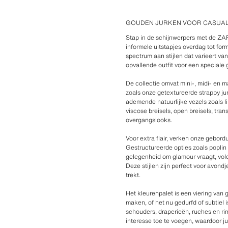
GOUDEN JURKEN VOOR CASUAL
Stap in de schijnwerpers met de ZA
informele uitstapjes overdag tot fo
spectrum aan stijlen dat varieert va
opvallende outfit voor een speciale 
De collectie omvat mini-, midi- en m
zoals onze getextureerde strappy jur
ademende natuurlijke vezels zoals l
viscose breisels, open breisels, tr
overgangslooks.
Voor extra flair, verken onze gebor
Gestructureerde opties zoals poplin
gelegenheid om glamour vraagt, vold
Deze stijlen zijn perfect voor avon
trekt.
Het kleurenpalet is een viering van
maken, of het nu gedurfd of subtiel 
schouders, draperieën, ruches en rim
interesse toe te voegen, waardoor ju