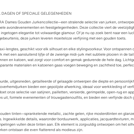
 DAGEN OF SPECIALE GELEGENHEDEN
RA Dames Gouden Jurkencollectie—een stralende selectie van jurken, ontworpen
rmele avondevenementen en feestgelegenheden. Deze collectie viert de veelzijdig
n ingetogen elegantie tot volwaardige glamour. Of je nu op zoek bent naar een luc
gebeurtenis, deze jurken leveren moeiteloze verfijning met een gouden toets.
axi-lengtes, geschikt voor elk silhouet en elke stylingvoorkeur. Voor ontspannen 
k met een aansluitend lijfje of de zwierige midi-jurk met subtiele plooien in de ta
innen en katoen, wat zorgt voor comfort en gemak gedurende de hele dag. Lichtg
ansparante materialen en katoenen gaas voegen beweging en zachtheid toe, perfect 
duurde, uitgesneden, getailleerde of gelaagde ontwerpen die diepte en persoonlij
 overhemdjurken bieden een gepolijste afwerking, ideaal voor werkkleding of ver
oet onze selectie van satijnen, pailletten, versierde, gerimpelde, open-rug en ap
djes uit, formele evenementen of trouwgastenoutfits, en bieden een verfijnde doch
 gouden tinten—sprankelende metallic, zachte gelen, rijke mosterdtinten en glan
is. Ingewikkelde details, waaronder borduurwerk, applicaties, jacquardtexturen, m
pelingen vullen deze tinten aan. Elk element is zorgvuldig ontworpen om het silh
rken ontstaan die even flatterend als modieus zijn.