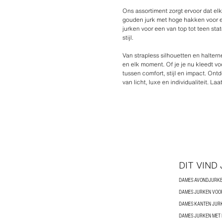
Ons assortiment zorgt ervoor dat el
gouden jurk met hoge hakken voor ee
jurken voor een van top tot teen st
stijl.
Van strapless silhouetten en halte
en elk moment. Of je je nu kleedt 
tussen comfort, stijl en impact. On
van licht, luxe en individualiteit. L
DIT VIND
DAMES AVONDJURK
DAMES JURKEN VOO
DAMES KANTEN JUR
DAMES JURKEN MET 