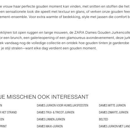
ke vrouw haar perfecte gouden moment kan vinden, met snitten en stoffen die het
n sensationele look die speelt met textuur en glans, of verken onze gouden feest
atement-ensemble. Voor extra warmte of bedekking, style met jassen die comfort 
rneklijnen tot open ruggen en lange mouwen, de ZARA Dames Gouden Jurkencollec
voor een brunch, een galerieopening of een glamoureus avondevenement, deze jur
tdek vandaag nog de volledige collectie en ontdek hoe gouden tinten je garderobe
aat je stijl stralen—want elke dag verdient een gouden moment.
 JE MISSCHIEN OOK INTERESSANT
EN
DAMES JURKEN VOOR HUWELIJKSFEESTEN
DAMES WITTE JURKEN
R HET STRAND
DAMES TRUI- & TRICOT JURKEN
DAMES ZWARTE JURKEN
KEN
DAMES LINNEN JURKEN
BELTED
PRINT
DAMES MAXI-JURKEN
DAMES JURKEN MET LAN