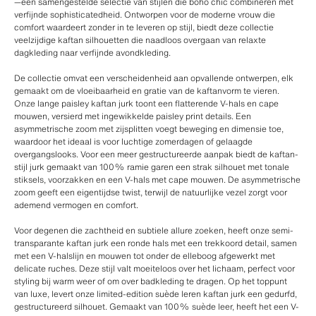
—een samengestelde selectie van stijlen die boho chic combineren met
verfijnde sophisticatedheid. Ontworpen voor de moderne vrouw die
comfort waardeert zonder in te leveren op stijl, biedt deze collectie
veelzijdige kaftan silhouetten die naadloos overgaan van relaxte
dagkleding naar verfijnde avondkleding.
De collectie omvat een verscheidenheid aan opvallende ontwerpen, elk
gemaakt om de vloeibaarheid en gratie van de kaftanvorm te vieren.
Onze lange paisley kaftan jurk toont een flatterende V-hals en cape
mouwen, versierd met ingewikkelde paisley print details. Een
asymmetrische zoom met zijsplitten voegt beweging en dimensie toe,
waardoor het ideaal is voor luchtige zomerdagen of gelaagde
overgangslooks. Voor een meer gestructureerde aanpak biedt de kaftan-
stijl jurk gemaakt van 100% ramie garen een strak silhouet met tonale
stiksels, voorzakken en een V-hals met cape mouwen. De asymmetrische
zoom geeft een eigentijdse twist, terwijl de natuurlijke vezel zorgt voor
ademend vermogen en comfort.
Voor degenen die zachtheid en subtiele allure zoeken, heeft onze semi-
transparante kaftan jurk een ronde hals met een trekkoord detail, samen
met een V-halslijn en mouwen tot onder de elleboog afgewerkt met
delicate ruches. Deze stijl valt moeiteloos over het lichaam, perfect voor
styling bij warm weer of om over badkleding te dragen. Op het toppunt
van luxe, levert onze limited-edition suède leren kaftan jurk een gedurfd,
gestructureerd silhouet. Gemaakt van 100% suède leer, heeft het een V-