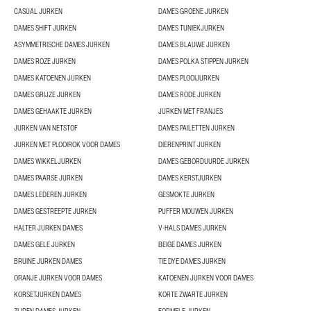
CASUAL JURKEN
DAMES GROENE JURKEN
DAMES SHIFT JURKEN
DAMES TUNIEKJURKEN
ASYMMETRISCHE DAMES JURKEN
DAMES BLAUWE JURKEN
DAMES ROZE JURKEN
DAMES POLKA STIPPEN JURKEN
DAMES KATOENEN JURKEN
DAMES PLOOIJURKEN
DAMES GRIJZE JURKEN
DAMES RODE JURKEN
DAMES GEHAAKTE JURKEN
JURKEN MET FRANJES
JURKEN VAN NETSTOF
DAMES PAILETTEN JURKEN
JURKEN MET PLOOIROK VOOR DAMES
DIERENPRINT JURKEN
DAMES WIKKELJURKEN
DAMES GEBORDUURDE JURKEN
DAMES PAARSE JURKEN
DAMES KERSTJURKEN
DAMES LEDEREN JURKEN
GESMOKTE JURKEN
DAMES GESTREEPTE JURKEN
PUFFER MOUWEN JURKEN
HALTER JURKEN DAMES
V-HALS DAMES JURKEN
DAMES GELE JURKEN
BEIGE DAMES JURKEN
BRUINE JURKEN DAMES
TIE DYE DAMES JURKEN
ORANJE JURKEN VOOR DAMES
KATOENEN JURKEN VOOR DAMES
KORSETJURKEN DAMES
KORTE ZWARTE JURKEN