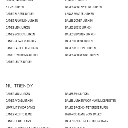
ZIJDEN DAMES JURKEN
FORMELE JURKEN
A-LIJN JURKEN
DAMES GEDRAPEERDE JURKEN
DAMES BLAZER JURKEN
LANGE ZWARTE JURKEN
DAMES FLUWELEN JURKEN
DAMES ZOMER JURKEN
DAMES MIDI-JURKEN
DAMES LOSSE JURKEN
DAMES GOUDEN JURKEN
DAMES ZILVEREN JURKEN
DAMES METALLIC JURKEN
DAMES HERFSTJURKEN
DAMES SALOPETTE JURKEN
DAMES PLUS SIZE JURKEN
DAMES OVERHEMD JURKEN
DAMES GEBLOEMDE JURKEN
DAMES LENTE JURKEN
NU TRENDY
DAMES MIDI-JURKEN
DAMES MINI JURKEN
DAMES AVONDJURKEN
DAMES JURKEN VOOR HUWELIJKSFEESTEN
JUMPSUITS VOOR DAMES
DAMES BROEKEN MET BREDE PIJPEN
DAMES RECHTE JEANS
HIGH-RISE JEANS VOOR DAMES
DAMES FLARE JEANS
DAMES T-SHIRT MET KORTE MOUWEN