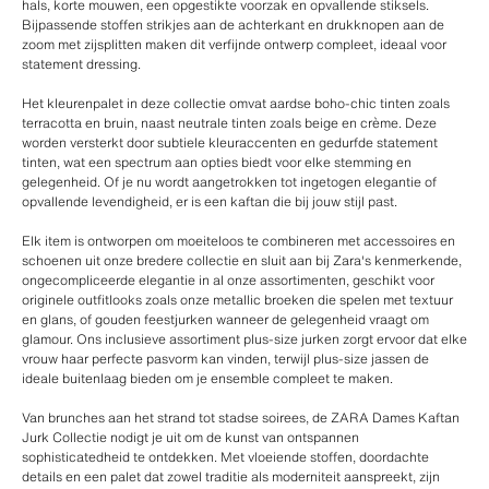
hals, korte mouwen, een opgestikte voorzak en opvallende stiksels.
Bijpassende stoffen strikjes aan de achterkant en drukknopen aan de
zoom met zijsplitten maken dit verfijnde ontwerp compleet, ideaal voor
statement dressing.
Het kleurenpalet in deze collectie omvat aardse boho-chic tinten zoals
terracotta en bruin, naast neutrale tinten zoals beige en crème. Deze
worden versterkt door subtiele kleuraccenten en gedurfde statement
tinten, wat een spectrum aan opties biedt voor elke stemming en
gelegenheid. Of je nu wordt aangetrokken tot ingetogen elegantie of
opvallende levendigheid, er is een kaftan die bij jouw stijl past.
Elk item is ontworpen om moeiteloos te combineren met accessoires en
schoenen uit onze bredere collectie en sluit aan bij Zara's kenmerkende,
ongecompliceerde elegantie in al onze assortimenten, geschikt voor
originele outfitlooks zoals onze metallic broeken die spelen met textuur
en glans, of gouden feestjurken wanneer de gelegenheid vraagt om
glamour. Ons inclusieve assortiment plus-size jurken zorgt ervoor dat elke
vrouw haar perfecte pasvorm kan vinden, terwijl plus-size jassen de
ideale buitenlaag bieden om je ensemble compleet te maken.
Van brunches aan het strand tot stadse soirees, de ZARA Dames Kaftan
Jurk Collectie nodigt je uit om de kunst van ontspannen
sophisticatedheid te ontdekken. Met vloeiende stoffen, doordachte
details en een palet dat zowel traditie als moderniteit aanspreekt, zijn