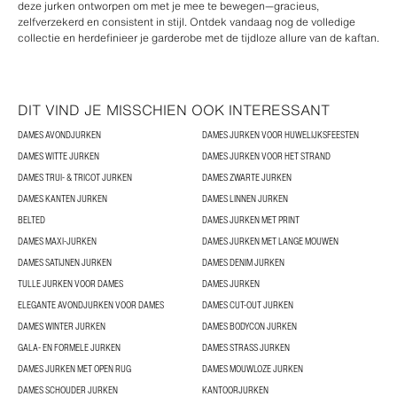
deze jurken ontworpen om met je mee te bewegen—gracieus,
zelfverzekerd en consistent in stijl. Ontdek vandaag nog de volledige
collectie en herdefinieer je garderobe met de tijdloze allure van de kaftan.
DIT VIND JE MISSCHIEN OOK INTERESSANT
DAMES AVONDJURKEN
DAMES JURKEN VOOR HUWELIJKSFEESTEN
DAMES WITTE JURKEN
DAMES JURKEN VOOR HET STRAND
DAMES TRUI- & TRICOT JURKEN
DAMES ZWARTE JURKEN
DAMES KANTEN JURKEN
DAMES LINNEN JURKEN
BELTED
DAMES JURKEN MET PRINT
DAMES MAXI-JURKEN
DAMES JURKEN MET LANGE MOUWEN
DAMES SATIJNEN JURKEN
DAMES DENIM JURKEN
TULLE JURKEN VOOR DAMES
DAMES JURKEN
ELEGANTE AVONDJURKEN VOOR DAMES
DAMES CUT-OUT JURKEN
DAMES WINTER JURKEN
DAMES BODYCON JURKEN
GALA- EN FORMELE JURKEN
DAMES STRASS JURKEN
DAMES JURKEN MET OPEN RUG
DAMES MOUWLOZE JURKEN
DAMES SCHOUDER JURKEN
KANTOORJURKEN