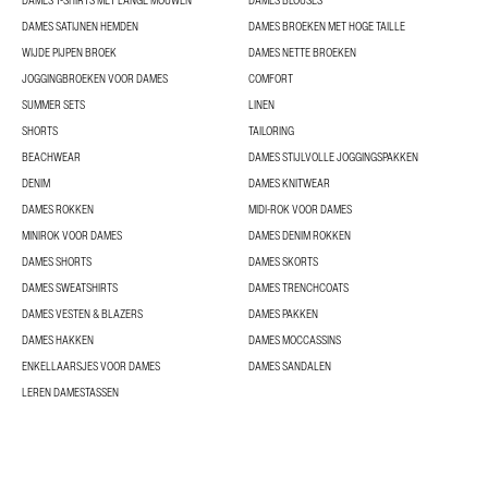
DAMES T-SHIRTS MET LANGE MOUWEN
DAMES BLOUSES
DAMES SATIJNEN HEMDEN
DAMES BROEKEN MET HOGE TAILLE
WIJDE PIJPEN BROEK
DAMES NETTE BROEKEN
JOGGINGBROEKEN VOOR DAMES
COMFORT
SUMMER SETS
LINEN
SHORTS
TAILORING
BEACHWEAR
DAMES STIJLVOLLE JOGGINGSPAKKEN
DENIM
DAMES KNITWEAR
DAMES ROKKEN
MIDI-ROK VOOR DAMES
MINIROK VOOR DAMES
DAMES DENIM ROKKEN
DAMES SHORTS
DAMES SKORTS
DAMES SWEATSHIRTS
DAMES TRENCHCOATS
DAMES VESTEN & BLAZERS
DAMES PAKKEN
DAMES HAKKEN
DAMES MOCCASSINS
ENKELLAARSJES VOOR DAMES
DAMES SANDALEN
LEREN DAMESTASSEN