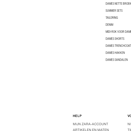
DAMES NETTE BROE
SUMMER SETS
TAILORING
DENIM
MIDI-ROK VOOR DAM
DAMES SHORTS
DAMES TRENCHCOAT
DAMES HAKKEN
DAMES SANDALEN
HELP
V
MIJN ZARA-ACCOUNT
N
ARTIKELEN EN MATEN
T