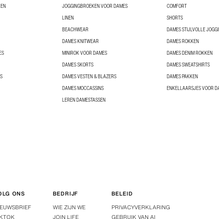
KEN
JOGGINGBROEKEN VOOR DAMES
COMFORT
LINEN
SHORTS
BEACHWEAR
DAMES STIJLVOLLE JOGG
DAMES KNITWEAR
DAMES ROKKEN
ES
MINIROK VOOR DAMES
DAMES DENIM ROKKEN
DAMES SKORTS
DAMES SWEATSHIRTS
S
DAMES VESTEN & BLAZERS
DAMES PAKKEN
DAMES MOCCASSINS
ENKELLAARSJES VOOR D
LEREN DAMESTASSEN
OLG ONS
BEDRIJF
BELEID
IEUWSBRIEF
WIE ZIJN WE
PRIVACYVERKLARING
IKTOK
JOIN LIFE
GEBRUIK VAN AI