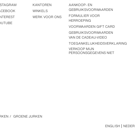
NSTAGRAM
KANTOREN
AANKOOP- EN
GEBRUIKSVOORWAARDEN
ACEBOOK
WINKELS
FORMULIER VOOR
INTEREST
WERK VOOR ONS
HERROEPING
OUTUBE
VOORWAARDEN GIFT CARD
GEBRUIKSVOORWAARDEN
VAN DE CADEAU-VIDEO
TOEGANKELIJKHEIDSVERKLARING
VERKOOP MIJN
PERSOONSGEGEVENS NIET
RKEN
/
GROENE JURKEN
ENGLISH
NEDER