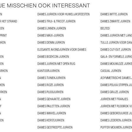
 JE MISSCHIEN OOK INTERESSANT
EN
DAMES JURKEN VOOR HUWELIJKSFEESTEN
DAMES WITTE JURKEN
R HET STRAND
DAMES TRUI- & TRICOT JURKEN
DAMES ZWARTE JURKEN
KEN
DAMES LINNEN JURKEN
BELTED
PRINT
DAMES MAXI-JURKEN
DAMES JURKEN MET LAN
RKEN
DAMES DENIM JURKEN
TULLE JURKEN VOOR DA
ELEGANTE AVONDJURKEN VOOR DAMES
DAMES CUT-OUT JURKEN
KEN
DAMES BODYCON JURKEN
GALA- EN FORMELE JURK
KEN
DAMES JURKEN MET OPEN RUG
DAMES MOUWLOZE JURK
URKEN
KANTOORJURKEN
CASUAL JURKEN
N
DAMES TUNIEKJURKEN
ASYMMETRISCHE DAMES 
KEN
DAMES ROZE JURKEN
DAMES POLKA STIPPEN J
URKEN
DAMES PLOOIJURKEN
DAMES GRIJZE JURKEN
N
DAMES GEHAAKTE JURKEN
JURKEN MET FRANJES
F
DAMES PAILETTEN JURKEN
JURKEN MET PLOOIROK 
N
DAMES WIKKELJURKEN
DAMES GEBORDUURDE J
KEN
DAMES KERSTJURKEN
DAMES LEDEREN JURKEN
DAMES GESTREEPTE JURKEN
PUFFER MOUWEN JURKE