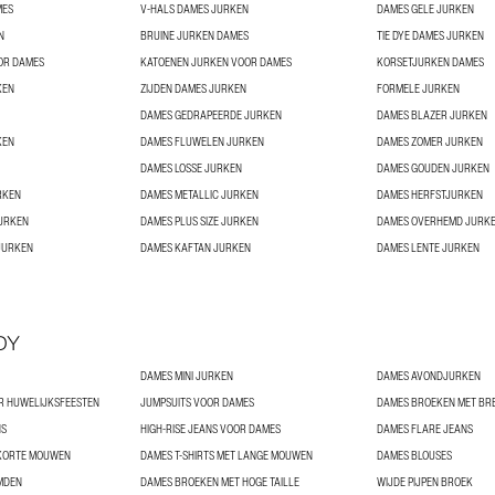
MES
V-HALS DAMES JURKEN
DAMES GELE JURKEN
N
BRUINE JURKEN DAMES
TIE DYE DAMES JURKEN
OR DAMES
KATOENEN JURKEN VOOR DAMES
KORSETJURKEN DAMES
KEN
ZIJDEN DAMES JURKEN
FORMELE JURKEN
DAMES GEDRAPEERDE JURKEN
DAMES BLAZER JURKEN
KEN
DAMES FLUWELEN JURKEN
DAMES ZOMER JURKEN
DAMES LOSSE JURKEN
DAMES GOUDEN JURKEN
RKEN
DAMES METALLIC JURKEN
DAMES HERFSTJURKEN
JURKEN
DAMES PLUS SIZE JURKEN
DAMES OVERHEMD JURK
JURKEN
DAMES KAFTAN JURKEN
DAMES LENTE JURKEN
DY
DAMES MINI JURKEN
DAMES AVONDJURKEN
R HUWELIJKSFEESTEN
JUMPSUITS VOOR DAMES
DAMES BROEKEN MET BRE
NS
HIGH-RISE JEANS VOOR DAMES
DAMES FLARE JEANS
 KORTE MOUWEN
DAMES T-SHIRTS MET LANGE MOUWEN
DAMES BLOUSES
MDEN
DAMES BROEKEN MET HOGE TAILLE
WIJDE PIJPEN BROEK