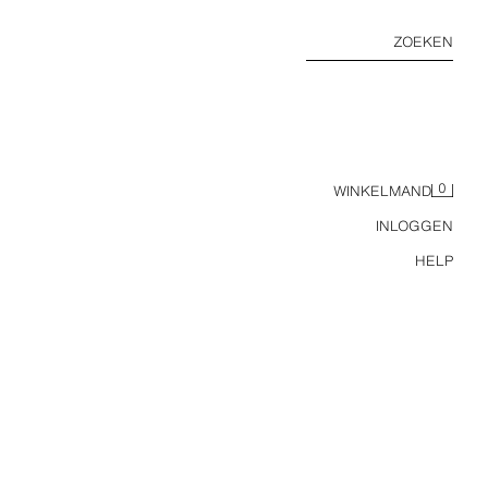
ZOEKEN
0
WINKELMAND
INLOGGEN
HELP
MIDI HALTERJURK VAN LINNEN