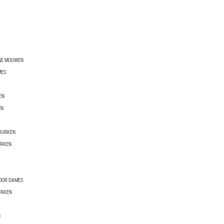
GE MOUWEN
MES
EN
EN
JURKEN
URKEN
VOOR DAMES
URKEN
N