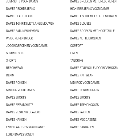
JUMPSUITS VOOR DAMES
DAMES BROEKEN MET BREDE PIJPEN
DAMES RECHTE JEANS
HIGH-RISE JEANS VOOR DAMES
DAMES FLARE JEANS
DAMES T-SHIRT MET KORTE MOUWEN
DAMES T-SHIRTS MET LANGE MOUWEN
DAMES BLOUSES
DAMES SATIJNEN HEMDEN
DAMES BROEKEN MET HOGE TAILLE
WIJDE PIJPEN BROEK
DAMES NETTE BROEKEN
JOGGINGBROEKEN VOOR DAMES
COMFORT
SUMMER SETS
LINEN
SHORTS
TAILORING
BEACHWEAR
DAMES STIJLVOLLE JOGGINGSPAKKEN
DENIM
DAMES KNITWEAR
DAMES ROKKEN
MIDI-ROK VOOR DAMES
MINIROK VOOR DAMES
DAMES DENIM ROKKEN
DAMES SHORTS
DAMES SKORTS
DAMES SWEATSHIRTS
DAMES TRENCHCOATS
DAMES VESTEN & BLAZERS
DAMES PAKKEN
DAMES HAKKEN
DAMES MOCCASSINS
ENKELLAARSJES VOOR DAMES
DAMES SANDALEN
LEREN DAMESTASSEN