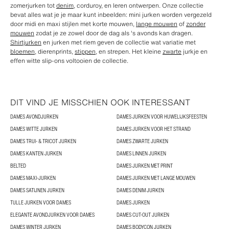
zomerjurken tot
denim
, corduroy, en leren ontwerpen. Onze collectie
bevat alles wat je je maar kunt inbeelden: mini jurken worden vergezeld
door midi en maxi stijlen met korte mouwen,
lange mouwen
of
zonder
mouwen
zodat je ze zowel door de dag als 's avonds kan dragen.
Shirtjurken
en jurken met riem geven de collectie wat variatie met
bloemen
, dierenprints,
stippen
, en strepen. Het kleine
zwarte
jurkje en
effen witte slip-ons voltooien de collectie.
DIT VIND JE MISSCHIEN OOK INTERESSANT
DAMES AVONDJURKEN
DAMES JURKEN VOOR HUWELIJKSFEESTEN
DAMES WITTE JURKEN
DAMES JURKEN VOOR HET STRAND
DAMES TRUI- & TRICOT JURKEN
DAMES ZWARTE JURKEN
DAMES KANTEN JURKEN
DAMES LINNEN JURKEN
BELTED
DAMES JURKEN MET PRINT
DAMES MAXI-JURKEN
DAMES JURKEN MET LANGE MOUWEN
DAMES SATIJNEN JURKEN
DAMES DENIM JURKEN
TULLE JURKEN VOOR DAMES
DAMES JURKEN
ELEGANTE AVONDJURKEN VOOR DAMES
DAMES CUT-OUT JURKEN
DAMES WINTER JURKEN
DAMES BODYCON JURKEN