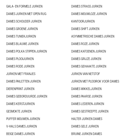
GALA- EN FORMELE JURKEN
DAMES STRASS JURKEN
DAMES JURKEN MET OPEN RUG
DAMES MOUWLOZE JURKEN
DAMES SCHOUDER JURKEN
KANTOORJURKEN
DAMES GROENE JURKEN
DAMES SHIFT JURKEN
DAMES TUNIEKJURKEN
ASYMMETRISCHE DAMES JURKEN
DAMES BLAUWE JURKEN
DAMES ROZE JURKEN
DAMES POLKA STIPPEN JURKEN
DAMES KATOENEN JURKEN
DAMES PLOOIJURKEN
DAMES GRIJZE JURKEN
DAMES RODE JURKEN
DAMES GEHAAKTE JURKEN
JURKEN MET FRANJES
JURKEN VAN NETSTOF
DAMES PAILETTEN JURKEN
JURKEN MET PLOOIROK VOOR DAMES
DIERENPRINT JURKEN
DAMES WIKKELJURKEN
DAMES GEBORDUURDE JURKEN
DAMES PAARSE JURKEN
DAMES KERSTJURKEN
DAMES LEDEREN JURKEN
GESMOKTE JURKEN
DAMES GESTREEPTE JURKEN
PUFFER MOUWEN JURKEN
HALTER JURKEN DAMES
V-HALS DAMES JURKEN
DAMES GELE JURKEN
BEIGE DAMES JURKEN
BRUINE JURKEN DAMES