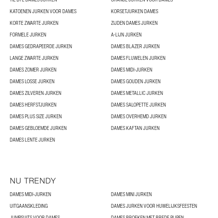
KATOENEN JURKEN VOOR DAMES
KORSETJURKEN DAMES
KORTE ZWARTE JURKEN
ZIJDEN DAMES JURKEN
FORMELE JURKEN
A-LIJN JURKEN
DAMES GEDRAPEERDE JURKEN
DAMES BLAZER JURKEN
LANGE ZWARTE JURKEN
DAMES FLUWELEN JURKEN
DAMES ZOMER JURKEN
DAMES MIDI-JURKEN
DAMES LOSSE JURKEN
DAMES GOUDEN JURKEN
DAMES ZILVEREN JURKEN
DAMES METALLIC JURKEN
DAMES HERFSTJURKEN
DAMES SALOPETTE JURKEN
DAMES PLUS SIZE JURKEN
DAMES OVERHEMD JURKEN
DAMES GEBLOEMDE JURKEN
DAMES KAFTAN JURKEN
DAMES LENTE JURKEN
NU TRENDY
DAMES MIDI-JURKEN
DAMES MINI JURKEN
UITGAANSKLEDING
DAMES JURKEN VOOR HUWELIJKSFEESTEN
JUMPSUITS VOOR DAMES
DAMES BROEKEN MET BREDE PIJPEN