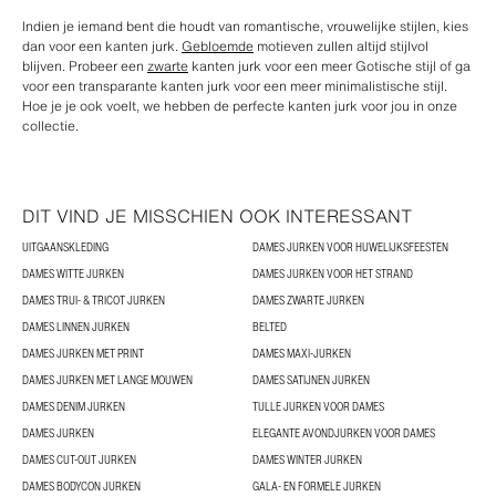
Indien je iemand bent die houdt van romantische, vrouwelijke stijlen, kies
dan voor een kanten jurk.
Gebloemde
motieven zullen altijd stijlvol
blijven. Probeer een
zwarte
kanten jurk voor een meer Gotische stijl of ga
voor een transparante kanten jurk voor een meer minimalistische stijl.
Hoe je je ook voelt, we hebben de perfecte kanten jurk voor jou in onze
collectie.
DIT VIND JE MISSCHIEN OOK INTERESSANT
UITGAANSKLEDING
DAMES JURKEN VOOR HUWELIJKSFEESTEN
DAMES WITTE JURKEN
DAMES JURKEN VOOR HET STRAND
DAMES TRUI- & TRICOT JURKEN
DAMES ZWARTE JURKEN
DAMES LINNEN JURKEN
BELTED
DAMES JURKEN MET PRINT
DAMES MAXI-JURKEN
DAMES JURKEN MET LANGE MOUWEN
DAMES SATIJNEN JURKEN
DAMES DENIM JURKEN
TULLE JURKEN VOOR DAMES
DAMES JURKEN
ELEGANTE AVONDJURKEN VOOR DAMES
DAMES CUT-OUT JURKEN
DAMES WINTER JURKEN
DAMES BODYCON JURKEN
GALA- EN FORMELE JURKEN