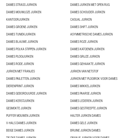
DAMES STRASS JURKEN
DAMES JURKEN MET OPEN RUG
DAMES MOUWLOZE JURKEN
DAMES SCHOUDER JURKEN
KANTOORJURKEN
CASUAL JURKEN
DAMES GROENE JURKEN
DAMES SHIFT JURKEN
DAMES TUNIEKJURKEN
ASYMMETRISCHE DAMES JURKEN
DAMES BLAUWE JURKEN
DAMES ROZE JURKEN
DAMES POLKA STIPPEN JURKEN
DAMES KATOENEN JURKEN
DAMES PLOOIJURKEN
DAMES GRIJZE JURKEN
DAMES RODE JURKEN
DAMES GEHAAKTE JURKEN
JURKEN MET FRANJES
JURKEN VAN NETSTOF
DAMES PAILETTEN JURKEN
JURKEN MET PLOOIROK VOOR DAMES
DIERENPRINT JURKEN
DAMES WIKKELJURKEN
DAMES GEBORDUURDE JURKEN
DAMES PAARSE JURKEN
DAMES KERSTJURKEN
DAMES LEDEREN JURKEN
GESMOKTE JURKEN
DAMES GESTREEPTE JURKEN
PUFFER MOUWEN JURKEN
HALTER JURKEN DAMES
V-HALS DAMES JURKEN
DAMES GELE JURKEN
BEIGE DAMES JURKEN
BRUINE JURKEN DAMES
TIE DYE DAMES JURKEN
ORANJE JURKEN VOOR DAMES