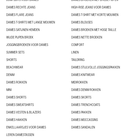
DAMES RECHTE JEANS
HIGH-RISE JEANS VOOR DAMES
DAMES FLARE JEANS
DAMES T-SHIRT MET KORTE MOUWEN
DAMES T-SHIRTS MET LANGE MOUWEN
DAMES BLOUSES
DAMES SATIJNEN HEMDEN
DAMES BROEKEN MET HOGE TAILLE
WIJDE PIJPEN BROEK
DAMES NETTE BROEKEN
JOGGINGBROEKEN VOOR DAMES
COMFORT
SUMMER SETS
LINEN
SHORTS
TAILORING
BEACHWEAR
DAMES STIJLVOLLE JOGGINGSPAKKEN
DENIM
DAMES KNITWEAR
DAMES ROKKEN
MIDIROKKEN
MINI
DAMES DENIM ROKKEN
DAMES SHORTS
DAMES SKORTS
DAMES SWEATSHIRTS
DAMES TRENCHCOATS
DAMES VESTEN & BLAZERS
DAMES PAKKEN
DAMES HAKKEN
DAMES MOCCASSINS
ENKELLAARSJES VOOR DAMES
DAMES SANDALEN
LEREN DAMESTASSEN