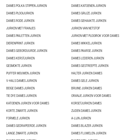
DAMES POLKA STIPPEN JURKEN
DAMES KATOENEN JURKEN
DAMES PLOOIJURKEN
DAMES GRIJZE JURKEN
DAMES RODE JURKEN
DAMES GEHAAKTE JURKEN
JURKEN MET FRANJES
JURKEN VAN NETSTOF
DAMES PAILETTEN JURKEN
JURKEN MET PLOOIROK VOOR DAMES
DIERENPRINT JURKEN
DAMES WIKKELJURKEN
DAMES GEBORDUURDE JURKEN
DAMES PAARSE JURKEN
DAMES KERSTJURKEN
DAMES LEDEREN JURKEN
GESMOKTE JURKEN
DAMES GESTREEPTE JURKEN
PUFFER MOUWEN JURKEN
HALTER JURKEN DAMES
V-HALS DAMES JURKEN
DAMES GELE JURKEN
BEIGE DAMES JURKEN
BRUINE JURKEN DAMES
TIE DYE DAMES JURKEN
ORANJE JURKEN VOOR DAMES
KATOENEN JURKEN VOOR DAMES
KORSETJURKEN DAMES
KORTE ZWARTE JURKEN
ZIJDEN DAMES JURKEN
FORMELE JURKEN
A-LIJN JURKEN
DAMES GEDRAPEERDE JURKEN
DAMES BLAZER JURKEN
LANGE ZWARTE JURKEN
DAMES FLUWELEN JURKEN