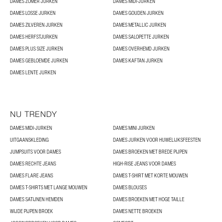
DAMES ZOMER JURKEN
DAMES MIDI-JURKEN
DAMES LOSSE JURKEN
DAMES GOUDEN JURKEN
DAMES ZILVEREN JURKEN
DAMES METALLIC JURKEN
DAMES HERFSTJURKEN
DAMES SALOPETTE JURKEN
DAMES PLUS SIZE JURKEN
DAMES OVERHEMD JURKEN
DAMES GEBLOEMDE JURKEN
DAMES KAFTAN JURKEN
DAMES LENTE JURKEN
NU TRENDY
DAMES MIDI-JURKEN
DAMES MINI JURKEN
UITGAANSKLEDING
DAMES JURKEN VOOR HUWELIJKSFEESTEN
JUMPSUITS VOOR DAMES
DAMES BROEKEN MET BREDE PIJPEN
DAMES RECHTE JEANS
HIGH-RISE JEANS VOOR DAMES
DAMES FLARE JEANS
DAMES T-SHIRT MET KORTE MOUWEN
DAMES T-SHIRTS MET LANGE MOUWEN
DAMES BLOUSES
DAMES SATIJNEN HEMDEN
DAMES BROEKEN MET HOGE TAILLE
WIJDE PIJPEN BROEK
DAMES NETTE BROEKEN