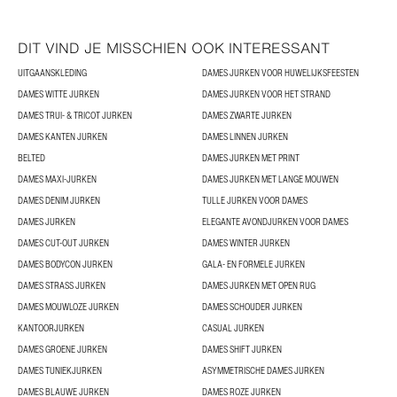
DIT VIND JE MISSCHIEN OOK INTERESSANT
UITGAANSKLEDING
DAMES JURKEN VOOR HUWELIJKSFEESTEN
DAMES WITTE JURKEN
DAMES JURKEN VOOR HET STRAND
DAMES TRUI- & TRICOT JURKEN
DAMES ZWARTE JURKEN
DAMES KANTEN JURKEN
DAMES LINNEN JURKEN
BELTED
DAMES JURKEN MET PRINT
DAMES MAXI-JURKEN
DAMES JURKEN MET LANGE MOUWEN
DAMES DENIM JURKEN
TULLE JURKEN VOOR DAMES
DAMES JURKEN
ELEGANTE AVONDJURKEN VOOR DAMES
DAMES CUT-OUT JURKEN
DAMES WINTER JURKEN
DAMES BODYCON JURKEN
GALA- EN FORMELE JURKEN
DAMES STRASS JURKEN
DAMES JURKEN MET OPEN RUG
DAMES MOUWLOZE JURKEN
DAMES SCHOUDER JURKEN
KANTOORJURKEN
CASUAL JURKEN
DAMES GROENE JURKEN
DAMES SHIFT JURKEN
DAMES TUNIEKJURKEN
ASYMMETRISCHE DAMES JURKEN
DAMES BLAUWE JURKEN
DAMES ROZE JURKEN