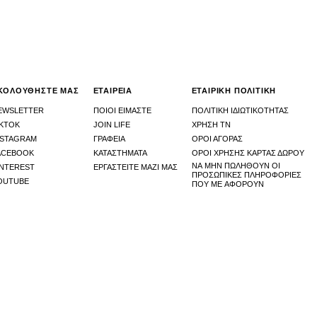
ΚΟΛΟΥΘΗΣΤΕ ΜΑΣ
ΕΤΑΙΡΕΙΑ
ΕΤΑΙΡΙΚΗ ΠΟΛΙΤΙΚΗ
EWSLETTER
ΠΟΙΟΙ ΕΙΜΑΣΤΕ
ΠΟΛΙΤΙΚΗ ΙΔΙΩΤΙΚΟΤΗΤΑΣ
IKTOK
JOIN LIFE
ΧΡΉΣΗ ΤΝ
NSTAGRAM
ΓΡΑΦΕΙΑ
ΟΡΟΙ ΑΓΟΡΑΣ
ACEBOOK
ΚΑΤΑΣΤHΜΑΤΑ
ΟΡΟΙ ΧΡΗΣΗΣ ΚΑΡΤΑΣ ΔΩΡΟΥ
ΝΑ ΜΗΝ ΠΩΛΗΘΟΎΝ ΟΙ
INTEREST
ΕΡΓΑΣΤΕΙΤΕ ΜΑΖΙ ΜΑΣ
ΠΡΟΣΩΠΙΚΈΣ ΠΛΗΡΟΦΟΡΊΕΣ
OUTUBE
ΠΟΥ ΜΕ ΑΦΟΡΟΎΝ