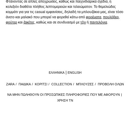
Φτάνοντας σε απλές αποχρώσεις, καθώς και παιχνιδιάρικα σχέδια, η
κολεξιόν διαθέτει πλήθος λεπτομερειών και τελειώματον. Το θεμελιώδες
κομμάτι για για τις casual εμφανίσεις, δηλαδή τα μπλουζάκια μας, είναι τόσο
άνετο και μαλακό που μπορεί να φορεθεί κάτω από
φορέματα
,
πουλόβερ
,
φούτερ
και
ζακέτες
, καθώς και σε συνδυασμό με
τζιν
ή
παντελόνια
.
ΕΛΛΗΝΙΚΆ
ENGLISH
ZARA
/
ΠΑΙΔΙΚΑ
/
ΚΟΡΙΤΣΙ
/
COLLECTION
/
ΜΠΛΟΥΖΕΣ
/
ΠΡΟΒΟΛΉ ΌΛΩΝ
ΝΑ ΜΗΝ ΠΩΛΗΘΟΎΝ ΟΙ ΠΡΟΣΩΠΙΚΈΣ ΠΛΗΡΟΦΟΡΊΕΣ ΠΟΥ ΜΕ ΑΦΟΡΟΎΝ
ΧΡΉΣΗ ΤΝ