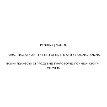
ΕΛΛΗΝΙΚΆ
ENGLISH
ZARA
/
ΠΑΙΔΙΚΑ
/
ΑΓΟΡΙ
/
COLLECTION
/
ΤΣΑΝΤΕΣ / ΣΑΚΙΔΙΑ
/
ΣΑΚΊΔΙΑ
ΝΑ ΜΗΝ ΠΩΛΗΘΟΎΝ ΟΙ ΠΡΟΣΩΠΙΚΈΣ ΠΛΗΡΟΦΟΡΊΕΣ ΠΟΥ ΜΕ ΑΦΟΡΟΎΝ
ΧΡΉΣΗ ΤΝ