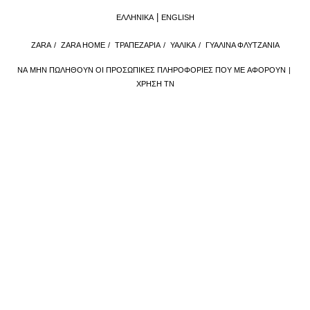
ΕΛΛΗΝΙΚΆ
ENGLISH
ZARA
/
ZARA HOME
/
ΤΡΑΠΕΖΑΡΙΑ
/
ΥΑΛΙΚΆ
/
ΓΥΑΛΙΝΑ ΦΛΥΤΖΑΝΙΑ
ΝΑ ΜΗΝ ΠΩΛΗΘΟΎΝ ΟΙ ΠΡΟΣΩΠΙΚΈΣ ΠΛΗΡΟΦΟΡΊΕΣ ΠΟΥ ΜΕ ΑΦΟΡΟΎΝ
ΧΡΉΣΗ ΤΝ