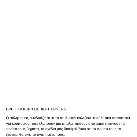
ΒΡΕΦΙΚΆ ΚΟΡΙΤΣΊΣΤΙΚΑ TRAINERS
Ο αθλητισμός συνδυάζεται με το στυλ στην κολεξιόν με αθλητικά παπούτσια
για κοριτσάκια. Είτε κλωτσούν μια μπάλα, πηδούν από χαρά ή κάνουν τα
πρώτα τους βήματα, τα σχέδιά μας διασφαλίζουν ότι το πρώτο τους το
ζευγάρι θα γίνει το αγαπημένο τους.