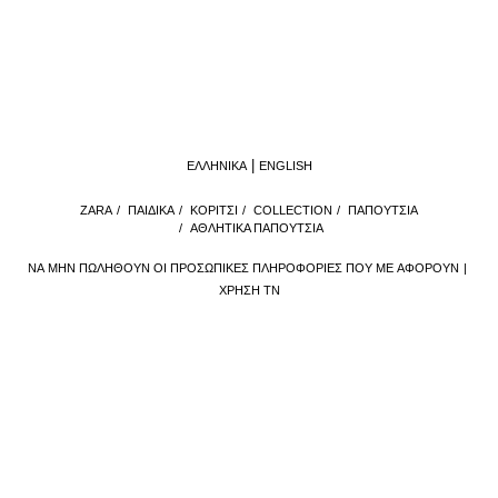
ΕΛΛΗΝΙΚΆ
ENGLISH
ZARA
/
ΠΑΙΔΙΚΑ
/
ΚΟΡΙΤΣΙ
/
COLLECTION
/
ΠΑΠΟΥΤΣΙΑ
/
ΑΘΛΗΤΙΚΑ ΠΑΠΟΥΤΣΙΑ
ΝΑ ΜΗΝ ΠΩΛΗΘΟΎΝ ΟΙ ΠΡΟΣΩΠΙΚΈΣ ΠΛΗΡΟΦΟΡΊΕΣ ΠΟΥ ΜΕ ΑΦΟΡΟΎΝ
ΧΡΉΣΗ ΤΝ