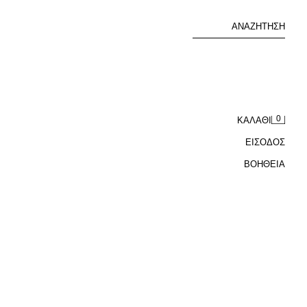
ΑΝΑΖΉΤΗΣΗ
0
ΚΑΛΆΘΙ
ΕΙΣΟΔΟΣ
ΒΟΉΘΕΙΑ
ΠΑΝΤΕΛΟΝΙ RELAXED FIT 100% ΛΙΝΟ