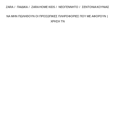
ZARA
/
ΠΑΙΔΙΚΑ
/
ZARA HOME KIDS
/
ΝΕΟΓΕΝΝΗΤΟ
/
ΣΕΝΤΌΝΙΑ ΚΟΎΝΙΑΣ
ΝΑ ΜΗΝ ΠΩΛΗΘΟΎΝ ΟΙ ΠΡΟΣΩΠΙΚΈΣ ΠΛΗΡΟΦΟΡΊΕΣ ΠΟΥ ΜΕ ΑΦΟΡΟΎΝ
ΧΡΉΣΗ ΤΝ