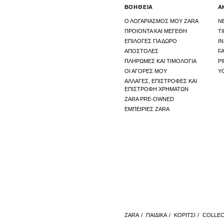
ΒΟΗΘΕΙΑ
Α
Ο ΛΟΓΑΡΙΑΣΜΟΣ ΜΟΥ ZARA
N
ΠΡΟΙΟΝΤΑ ΚΑΙ ΜΕΓΕΘΗ
T
ΕΠΙΛΟΓΕΣ ΓΙΑ ΔΩΡΟ
I
ΑΠΟΣΤΟΛΕΣ
F
ΠΛΗΡΩΜΕΣ ΚΑΙ ΤΙΜΟΛΟΓΙΑ
P
ΟΙ ΑΓΟΡΕΣ ΜΟΥ
Y
ΑΛΛΑΓΕΣ, ΕΠΙΣΤΡΟΦΕΣ ΚΑΙ
ΕΠΙΣΤΡΟΦΗ ΧΡΗΜΑΤΩΝ
ZARA PRE-OWNED
ΕΜΠΕΙΡΙΕΣ ZARA
ZARA
/
ΠΑΙΔΙΚΑ
/
ΚΟΡΙΤΣΙ
/
COLLEC