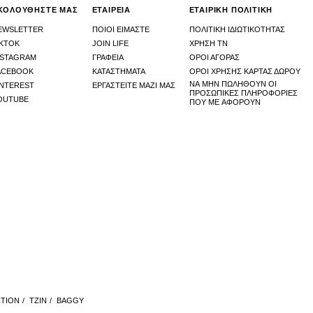
ΚΟΛΟΥΘΗΣΤΕ ΜΑΣ
ΕΤΑΙΡΕΙΑ
ΕΤΑΙΡΙΚΗ ΠΟΛΙΤΙΚΗ
EWSLETTER
ΠΟΙΟΙ ΕΙΜΑΣΤΕ
ΠΟΛΙΤΙΚΗ ΙΔΙΩΤΙΚΟΤΗΤΑΣ
IKTOK
JOIN LIFE
ΧΡΉΣΗ ΤΝ
NSTAGRAM
ΓΡΑΦΕΙΑ
ΟΡΟΙ ΑΓΟΡΑΣ
ACEBOOK
ΚΑΤΑΣΤHΜΑΤΑ
ΟΡΟΙ ΧΡΗΣΗΣ ΚΑΡΤΑΣ ΔΩΡΟΥ
ΝΑ ΜΗΝ ΠΩΛΗΘΟΎΝ ΟΙ
INTEREST
ΕΡΓΑΣΤΕΙΤΕ ΜΑΖΙ ΜΑΣ
ΠΡΟΣΩΠΙΚΈΣ ΠΛΗΡΟΦΟΡΊΕΣ
OUTUBE
ΠΟΥ ΜΕ ΑΦΟΡΟΎΝ
TION
/
ΤΖΙΝ
/
BAGGY