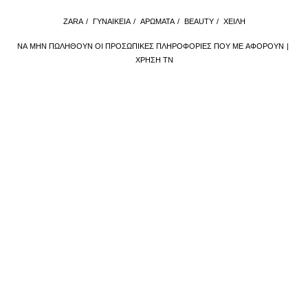
ZARA
/
ΓΥΝΑΙΚΕΙΑ
/
ΑΡΏΜΑΤΑ
/
BEAUTY
/
ΧΕΊΛΗ
ΝΑ ΜΗΝ ΠΩΛΗΘΟΎΝ ΟΙ ΠΡΟΣΩΠΙΚΈΣ ΠΛΗΡΟΦΟΡΊΕΣ ΠΟΥ ΜΕ ΑΦΟΡΟΎΝ
ΧΡΉΣΗ ΤΝ