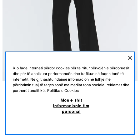
Kjo faqe interneti përdor cookies për të rritur përvojën e përdoruesit
dhe për të analizuar performancën dhe trafikun në faqen tonë të
internetit. Ne gjithashtu ndajmë informacion në lidhje me
përdorimin tuaj të faqes sonë me mediat tona sociale, reklamat dhe
partnerët analitikë.
Politika e Cookies
PËRSHKRIMI
PËRBËRJA
PËRMASAT
Mos e shit
informacionin tim
PANTALLONA TË DERDHURA DERI NË KYÇ ME LIDHËSE
Pantallona me pëlhurë kryesore të konfeksionuar me 100% lyocell.
personal
Shtrat i mesëm dhe bel elastik i rregullueshëm me lidhëse.
3.450 ALL
-86%
450 ALL
E ZEZË
6929/053/800
450
SHIH PRODUKTE TË NGJASHME
NUK KA STOK